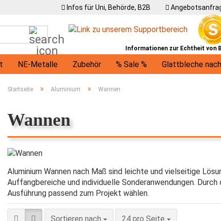
Infos für Uni, Behörde, B2B
Angebotsanfrag
Suche...
Informationen zur Echtheit von
t
NE-Metalle
Zubehör
% Sale %
Glattbleche nac
U-Profile
Winkel
Träger
Ronden / runde Bleche
»
»
Startseite
Aluminium
Wannen
Wannen
Aluminium Wannen nach Maß sind leichte und vielseitige Lösu
Auffangbereiche und individuelle Sonderanwendungen. Durch d
Ausführung passend zum Projekt wählen.
Sortieren nach
pro Seite
Sortieren nach
24 pro Seite