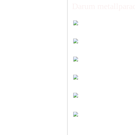
Darum metallparad
Faire Versandkoste
Transparent nach Ge
Individuelle Zuschni
Sie bestimmen alle 
Preis-Leistung: Top
Beste Qualität & best
Kauf ohne Risiko
14 Tage Widerrufsrech
Entspannt & sicher 
Schutz Ihrer Daten d
Öffnungszeiten und
Montag bis Freitag 6:
Abholung nur nach Ve