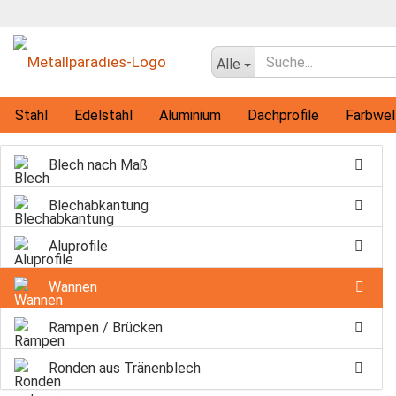
Alle
Stahl
Edelstahl
Aluminium
Dachprofile
Farbwel
Flachprofile
Rohre
Vollmaterial-Profile
T-Profile
Blech nach Maß
Blechabkantung
Aluprofile
Wannen
Rampen / Brücken
Ronden aus Tränenblech