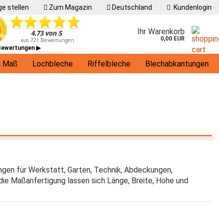
e stellen
Zum Magazin
Deutschland
Kundenlogin
Ihr Warenkorb
0,00 EUR
 Bewertungen ▶
h Maß
Lochbleche
Riffelbleche
Blechabkantungen
Living
ngen für Werkstatt, Garten, Technik, Abdeckungen,
ie Maßanfertigung lassen sich Länge, Breite, Höhe und