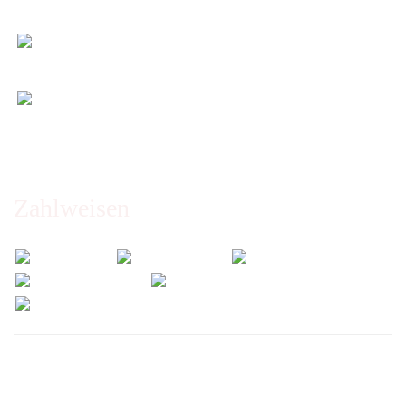
Maß)
Entspannt & sicher einkaufen
Schutz Ihrer Daten durch SSL-Verschlüsselung
Öffnungszeiten und Beratung:
Montag bis Freitag 6:00 - 14:30 Uhr
Abholung nur nach Vereinbarung!
Zahlweisen
Wir versenden mit: