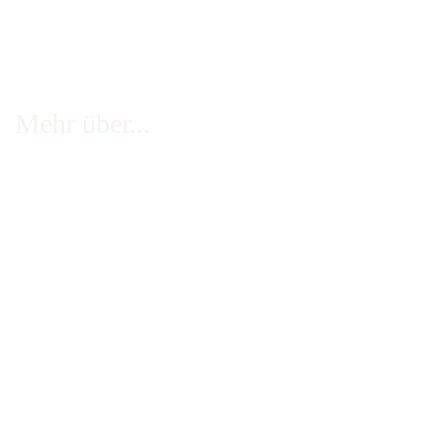
Mehr über...
FAQ - häufige Fragen
Infos Echtheit Kundenbewertungen
Zahlung & Versand
Stellenangebote
Widerrufsrecht
Impressum
AGB