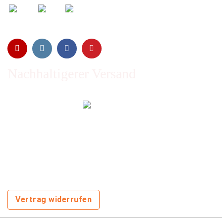
Nachhaltigerer Versand
Emissionen vom Transport werden durch Waldschutz- und
Aufforstungsprogramme ausgeglichen und wir nutzen so
oft wie möglich wiederverwertete Kartons.
Sie zahlen trotzdem nichts extra!
Vertrag widerrufen