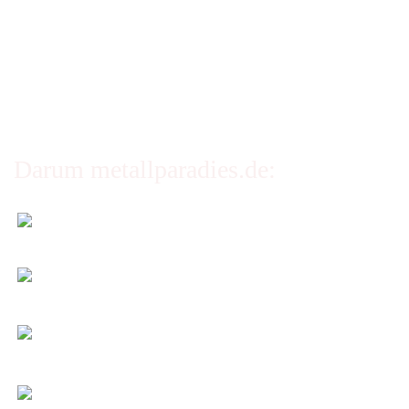
Erklärung zur Barrierefreiheit
Privatsphäre und Datenschutz
Cookie Einstellungen
Darum metallparadies.de:
Faire Versandkosten
Transparent nach Gewicht und Packmaß.
Individuelle Zuschnitte
Sie bestimmen alle Größen und Maße!
Preis-Leistung: Top!
Beste Qualität & bester Service - egal wie viel Sie
kaufen!
Kauf ohne Risiko
14 Tage Widerrufsrecht (nicht bei Artikeln auf