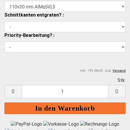
Schnittkanten entgraten? :
Priority-Bearbeitung? :
inkl. 19% MwSt. zzgl.
Versand
Stk:
S