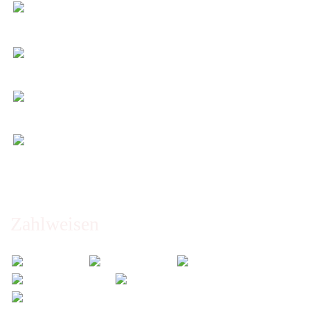
Preis-Leistung: Top!
Beste Qualität & bester Service - egal wie viel Sie
kaufen!
Kauf ohne Risiko
14 Tage Widerrufsrecht (nicht bei Artikeln auf
Maß)
Entspannt & sicher einkaufen
Schutz Ihrer Daten durch SSL-Verschlüsselung
Öffnungszeiten und Beratung:
Montag bis Freitag 6:00 - 14:30 Uhr
Abholung nur nach Vereinbarung!
Zahlweisen