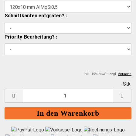
Schnittkanten entgraten? :
Priority-Bearbeitung? :
inkl. 19% MwSt. zzgl.
Versand
Stk:
S