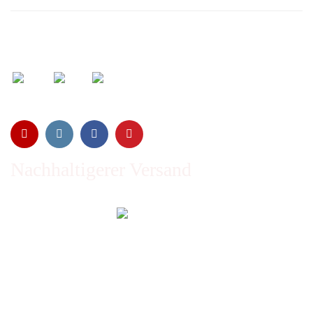
Wir versenden mit:
Nachhaltigerer Versand
Emissionen vom Transport werden durch Waldschutz- und
Aufforstungsprogramme ausgeglichen und wir nutzen so
oft wie möglich wiederverwertete Kartons.
Sie zahlen trotzdem nichts extra!