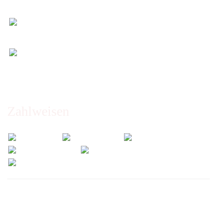
Maß)
Entspannt & sicher einkaufen
Schutz Ihrer Daten durch SSL-Verschlüsselung
Öffnungszeiten und Beratung:
Montag bis Freitag 6:00 - 14:30 Uhr
Abholung nur nach Vereinbarung!
Zahlweisen
Wir versenden mit: