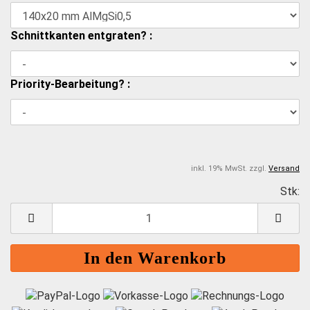
Schnittkanten entgraten? :
Priority-Bearbeitung? :
inkl. 19% MwSt. zzgl.
Versand
Stk:
S