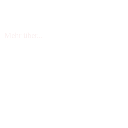
Mehr über...
FAQ - häufige Fragen
Infos Echtheit Kundenbewertungen
Zahlung & Versand
Stellenangebote
Widerrufsrecht
Impressum
AGB