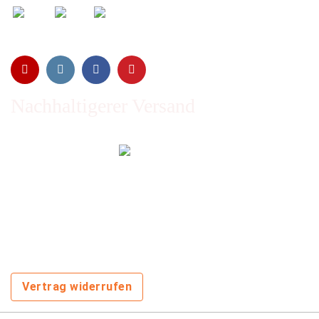
Nachhaltigerer Versand
Emissionen vom Transport werden durch Waldschutz- und
Aufforstungsprogramme ausgeglichen und wir nutzen so
oft wie möglich wiederverwertete Kartons.
Sie zahlen trotzdem nichts extra!
Vertrag widerrufen