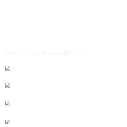
Erklärung zur Barrierefreiheit
Privatsphäre und Datenschutz
Cookie Einstellungen
Darum metallparadies.de:
Faire Versandkosten
Transparent nach Gewicht und Packmaß.
Individuelle Zuschnitte
Sie bestimmen alle Größen und Maße!
Preis-Leistung: Top!
Beste Qualität & bester Service - egal wie viel Sie
kaufen!
Kauf ohne Risiko
14 Tage Widerrufsrecht (nicht bei Artikeln auf