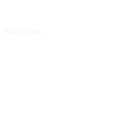
Mehr über...
FAQ - häufige Fragen
Infos Echtheit Kundenbewertungen
Zahlung & Versand
Stellenangebote
Widerrufsrecht
Impressum
AGB
Erklärung zur Barrierefreiheit