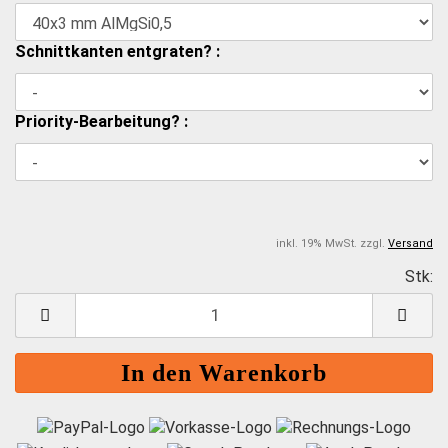
Schnittkanten entgraten? :
Priority-Bearbeitung? :
inkl. 19% MwSt. zzgl.
Versand
Stk:
S