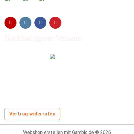
Nachhaltigerer Versand
Emissionen vom Transport werden durch Waldschutz- und
Aufforstungsprogramme ausgeglichen und wir nutzen so
oft wie möglich wiederverwertete Kartons.
Sie zahlen trotzdem nichts extra!
Vertrag widerrufen
Webshop erstellen
mit Gambio.de © 2026