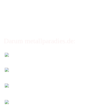
Privatsphäre und Datenschutz
Cookie Einstellungen
Darum metallparadies.de:
Faire Versandkosten
Transparent nach Gewicht und Packmaß.
Individuelle Zuschnitte
Sie bestimmen alle Größen und Maße!
Preis-Leistung: Top!
Beste Qualität & bester Service - egal wie viel Sie
kaufen!
Kauf ohne Risiko
14 Tage Widerrufsrecht (nicht bei Artikeln auf
Maß)