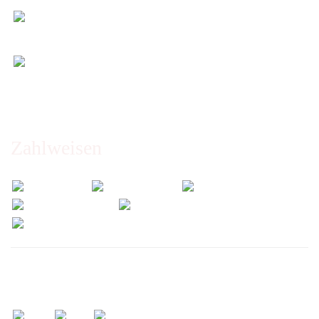
Entspannt & sicher einkaufen
Schutz Ihrer Daten durch SSL-Verschlüsselung
Öffnungszeiten und Beratung:
Montag bis Freitag 6:00 - 14:30 Uhr
Abholung nur nach Vereinbarung!
Zahlweisen
Wir versenden mit: