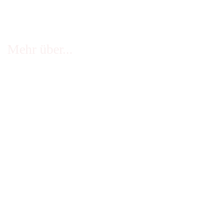
Mehr über...
FAQ - häufige Fragen
Infos Echtheit Kundenbewertungen
Zahlung & Versand
Stellenangebote
Widerrufsrecht
Impressum
AGB
Erklärung zur Barrierefreiheit