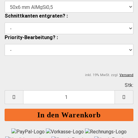
Schnittkanten entgraten? :
Priority-Bearbeitung? :
inkl. 19% MwSt. zzgl.
Versand
Stk:
S