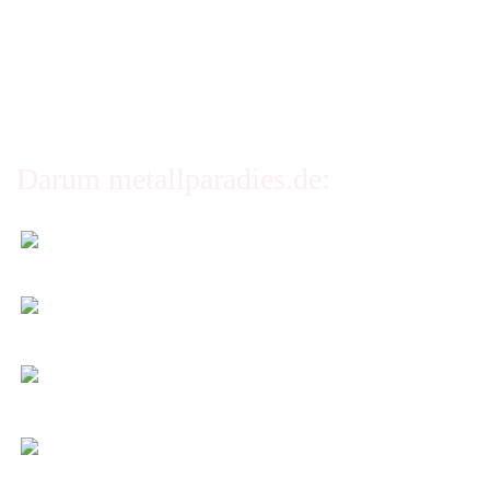
Privatsphäre und Datenschutz
Cookie Einstellungen
Darum metallparadies.de:
Faire Versandkosten
Transparent nach Gewicht und Packmaß.
Individuelle Zuschnitte
Sie bestimmen alle Größen und Maße!
Preis-Leistung: Top!
Beste Qualität & bester Service - egal wie viel Sie
kaufen!
Kauf ohne Risiko
14 Tage Widerrufsrecht (nicht bei Artikeln auf
Maß)