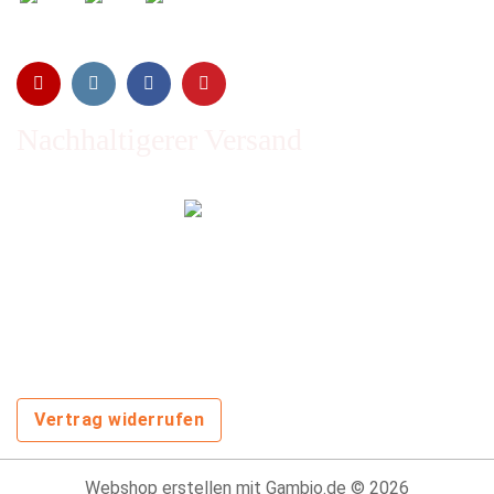
Nachhaltigerer Versand
Emissionen vom Transport werden durch Waldschutz- und
Aufforstungsprogramme ausgeglichen und wir nutzen so
oft wie möglich wiederverwertete Kartons.
Sie zahlen trotzdem nichts extra!
Vertrag widerrufen
Webshop erstellen
mit Gambio.de © 2026