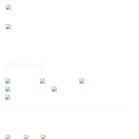
Entspannt & sicher einkaufen
Schutz Ihrer Daten durch SSL-Verschlüsselung
Öffnungszeiten und Beratung:
Montag bis Freitag 6:00 - 14:30 Uhr
Abholung nur nach Vereinbarung!
Zahlweisen
Wir versenden mit: