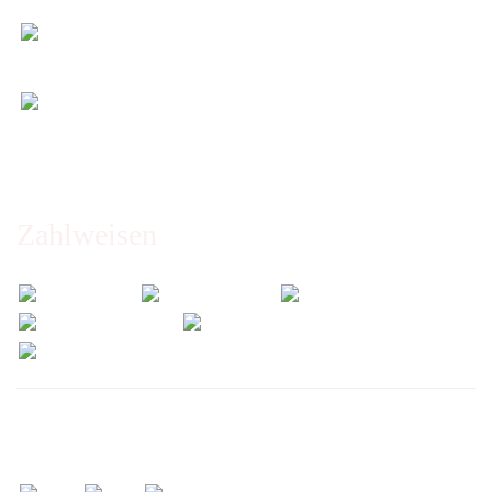
Maß)
Entspannt & sicher einkaufen
Schutz Ihrer Daten durch SSL-Verschlüsselung
Öffnungszeiten und Beratung:
Montag bis Freitag 6:00 - 14:30 Uhr
Abholung nur nach Vereinbarung!
Zahlweisen
Wir versenden mit: