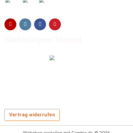
Nachhaltigerer Versand
Emissionen vom Transport werden durch Waldschutz- und
Aufforstungsprogramme ausgeglichen und wir nutzen so
oft wie möglich wiederverwertete Kartons.
Sie zahlen trotzdem nichts extra!
Vertrag widerrufen