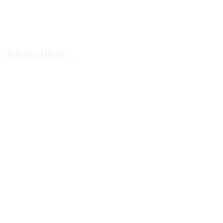
Mehr über...
FAQ - häufige Fragen
Infos Echtheit Kundenbewertungen
Zahlung & Versand
Stellenangebote
Widerrufsrecht
Impressum
AGB