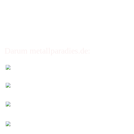
Erklärung zur Barrierefreiheit
Privatsphäre und Datenschutz
Cookie Einstellungen
Darum metallparadies.de:
Faire Versandkosten
Transparent nach Gewicht und Packmaß.
Individuelle Zuschnitte
Sie bestimmen alle Größen und Maße!
Preis-Leistung: Top!
Beste Qualität & bester Service - egal wie viel Sie
kaufen!
Kauf ohne Risiko
14 Tage Widerrufsrecht (nicht bei Artikeln auf