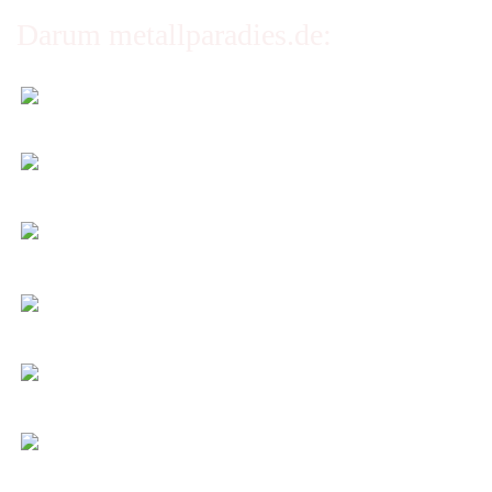
Darum metallparadies.de:
Faire Versandkosten
Transparent nach Gewicht und Packmaß.
Individuelle Zuschnitte
Sie bestimmen alle Größen und Maße!
Preis-Leistung: Top!
Beste Qualität & bester Service - egal wie viel Sie
kaufen!
Kauf ohne Risiko
14 Tage Widerrufsrecht (nicht bei Artikeln auf
Maß)
Entspannt & sicher einkaufen
Schutz Ihrer Daten durch SSL-Verschlüsselung
Öffnungszeiten und Beratung:
Montag bis Freitag 6:00 - 14:30 Uhr
Abholung nur nach Vereinbarung!