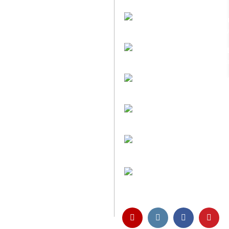
Faire Versandkoste
Transparent nach Ge
Individuelle Zuschni
Sie bestimmen alle 
Preis-Leistung: Top
Beste Qualität & best
Kauf ohne Risiko
14 Tage Widerrufsrech
Entspannt & sicher 
Schutz Ihrer Daten d
Öffnungszeiten und
Montag bis Freitag 6:
Abholung nur nach Ve