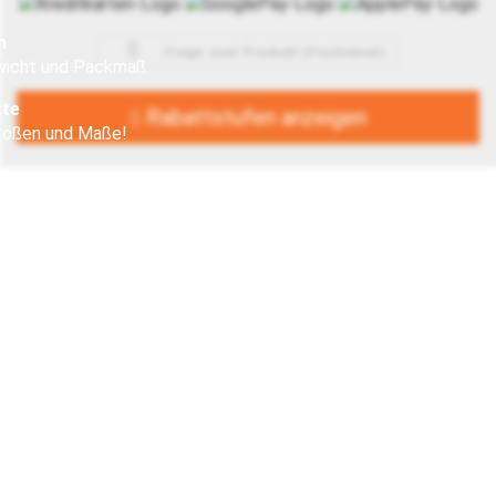
n
Frage zum Produkt (Freshdesk)
wicht und Packmaß.
tte
Rabattstufen anzeigen
Größen und Maße!
!
er Service - egal wie viel Sie kaufen!
t (nicht bei Artikeln auf Maß)
einkaufen
urch SSL-Verschlüsselung
 Beratung:
00 - 14:30 Uhr
reinbarung!