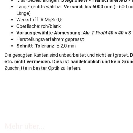
Maß-Bezeichnungen:
Steghöhe A × Flanschbreite B × 
Länge: rechts wählbar,
Versand: bis 6000 mm
(= 600 cm
Länge)
Werkstoff: AlMgSi 0,5
Oberfläche: roh/blank
Vorausgewählte Abmessung:
Alu-T-Profil 40 × 40 × 3
Herstellungsverfahren: gepresst
Schnitt-Toleranz:
± 2,0 mm
Die gesägten Kanten sind unbearbeitet und nicht entgratet.
D
etc. nicht vermeiden. Dies ist handelsüblich und kein Gru
Zuschnitte in bester Optik zu liefern.
Mehr über...