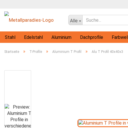
Alle
Stahl
Edelstahl
Aluminium
Dachprofile
Farbwel
Flachprofile
Rohre
Vollmaterial-Profile
T-Profile
»
»
»
Startseite
T-Profile
Aluminium T Profil
Alu T Profil 40x40x3