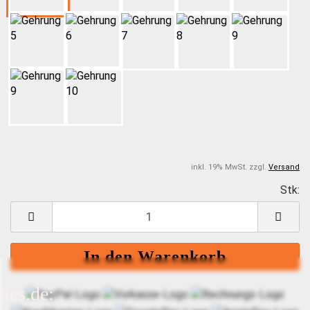
inkl. 19% MwSt. zzgl.
Versand
Stk:
S
ies.de: