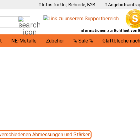
Infos für Uni, Behörde, B2B
Angebotsanfrag
Suche...
Informationen zur Echtheit von
t
NE-Metalle
Zubehör
% Sale %
Glattbleche nac
U-Profile
Winkel
Träger
Ronden / runde Bleche