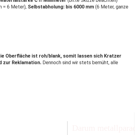
Materialstärke C
in
Millimeter
(bitte Skizze beachten)
 = 6 Meter),
Selbstabholung: bis 6000 mm
(6 Meter, ganze
ie Oberfläche ist roh/blank, somit lassen sich Kratzer
nd zur Reklamation.
Dennoch sind wir stets bemüht, alle
Darum metallparad