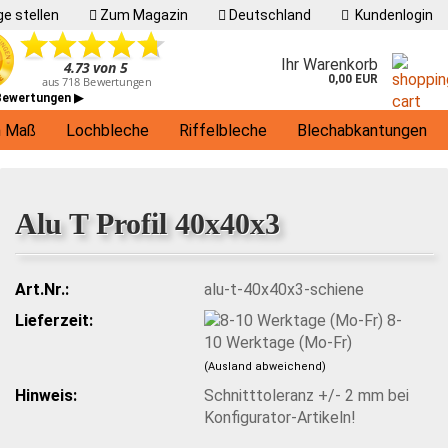
e stellen
Zum Magazin
Deutschland
Kundenlogin
Ihr Warenkorb
0,00 EUR
 Bewertungen ▶
h Maß
Lochbleche
Riffelbleche
Blechabkantungen
Living
Alu T Profil 40x40x3
Art.Nr.:
alu-t-40x40x3-schiene
Lieferzeit:
8-
10 Werktage (Mo-Fr)
(Ausland abweichend)
Hinweis:
Schnitttoleranz +/- 2 mm bei
Konfigurator-Artikeln!