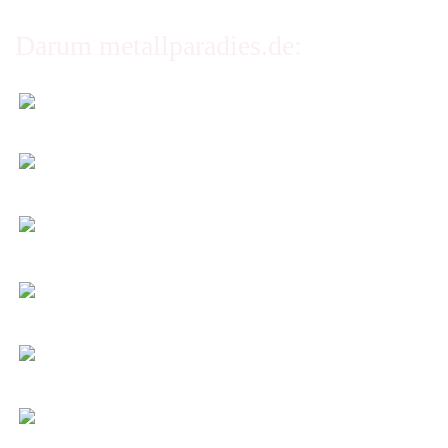
Darum metallparadies.de:
Faire Versandkosten
Transparent nach Gewicht und Packmaß.
Individuelle Zuschnitte
Sie bestimmen alle Größen und Maße!
Preis-Leistung: Top!
Beste Qualität & bester Service - egal wie viel Sie
kaufen!
Kauf ohne Risiko
14 Tage Widerrufsrecht (nicht bei Artikeln auf
Maß)
Entspannt & sicher einkaufen
Schutz Ihrer Daten durch SSL-Verschlüsselung
Öffnungszeiten und Beratung:
Montag bis Freitag 6:00 - 14:30 Uhr