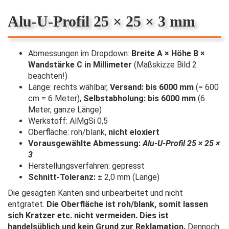
Alu-U-Profil 25 × 25 × 3 mm
Abmessungen im Dropdown:
Breite A × Höhe B ×
Wandstärke C in Millimeter
(Maßskizze Bild 2
beachten!)
Länge: rechts wählbar,
Versand: bis 6000 mm
(= 600
cm = 6 Meter),
Selbstabholung: bis 6000 mm
(6
Meter, ganze Länge)
Werkstoff: AlMgSi 0,5
Oberfläche: roh/blank,
nicht eloxiert
Vorausgewählte Abmessung:
Alu-U-Profil 25 × 25 ×
3
Herstellungsverfahren: gepresst
Schnitt-Toleranz:
± 2,0 mm (Länge)
Die gesägten Kanten sind unbearbeitet und nicht
entgratet.
Die Oberfläche ist roh/blank, somit lassen
sich Kratzer etc. nicht vermeiden. Dies ist
handelsüblich und kein Grund zur Reklamation.
Dennoch