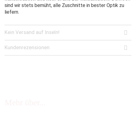
sind wir stets bemüht, alle Zuschnitte in bester Optik zu
liefern.
Kein Versand auf Inseln!
Kundenrezensionen
Mehr über...
FAQ - häufige Fragen
Infos Echtheit Kundenbewertungen