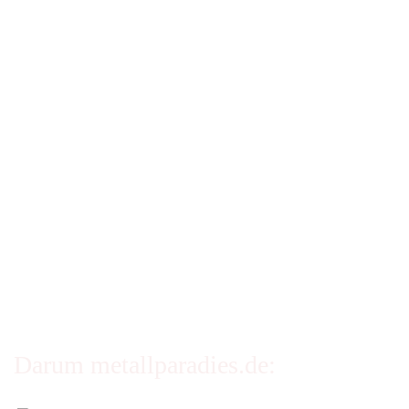
Zahlung & Versand
Stellenangebote
Widerrufsrecht
Impressum
AGB
Erklärung zur Barrierefreiheit
Privatsphäre und Datenschutz
Cookie Einstellungen
Darum metallparadies.de: