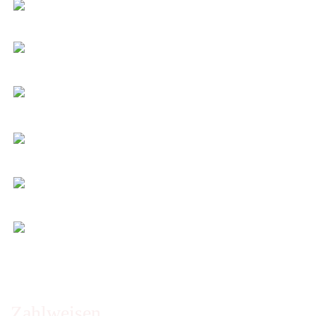
Faire Versandkosten
Transparent nach Gewicht und Packmaß.
Individuelle Zuschnitte
Sie bestimmen alle Größen und Maße!
Preis-Leistung: Top!
Beste Qualität & bester Service - egal wie viel Sie
kaufen!
Kauf ohne Risiko
14 Tage Widerrufsrecht (nicht bei Artikeln auf
Maß)
Entspannt & sicher einkaufen
Schutz Ihrer Daten durch SSL-Verschlüsselung
Öffnungszeiten und Beratung:
Montag bis Freitag 6:00 - 14:30 Uhr
Abholung nur nach Vereinbarung!
Zahlweisen