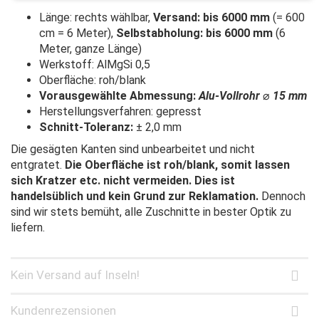
Länge: rechts wählbar,
Versand: bis 6000 mm
(= 600
cm = 6 Meter),
Selbstabholung: bis 6000 mm
(6
Meter, ganze Länge)
Werkstoff: AlMgSi 0,5
Oberfläche: roh/blank
Vorausgewählte Abmessung:
Alu-Vollrohr
⌀
15 mm
Herstellungsverfahren: gepresst
Schnitt-Toleranz:
± 2,0 mm
Die gesägten Kanten sind unbearbeitet und nicht
entgratet.
Die Oberfläche ist roh/blank, somit lassen
sich Kratzer etc. nicht vermeiden. Dies ist
handelsüblich und kein Grund zur Reklamation.
Dennoch
sind wir stets bemüht, alle Zuschnitte in bester Optik zu
liefern.
Kein Versand auf Inseln!
Kundenrezensionen