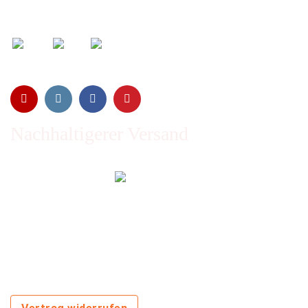
Wir versenden mit:
Nachhaltigerer Versand
Emissionen vom Transport werden durch Waldschutz- und
Aufforstungsprogramme ausgeglichen und wir nutzen so
oft wie möglich wiederverwertete Kartons.
Sie zahlen trotzdem nichts extra!