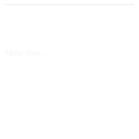
Mehr über...
FAQ - häufige Fragen
Infos Echtheit Kundenbewertungen
Zahlung & Versand
Stellenangebote
Widerrufsrecht
Impressum