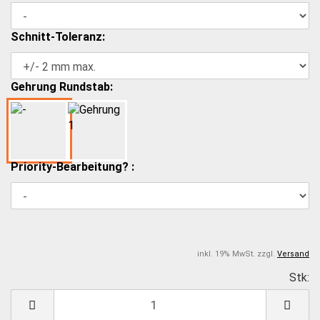
Schnitt-Toleranz:
Gehrung Rundstab:
Priority-Bearbeitung? :
inkl. 19% MwSt. zzgl.
Versand
Stk:
S