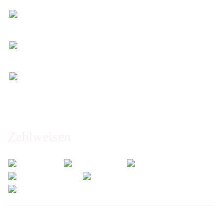
kaufen!
Kauf ohne Risiko
14 Tage Widerrufsrecht (nicht bei Artikeln auf
Maß)
Entspannt & sicher einkaufen
Schutz Ihrer Daten durch SSL-Verschlüsselung
Öffnungszeiten und Beratung:
Montag bis Freitag 6:00 - 14:30 Uhr
Abholung nur nach Vereinbarung!
Zahlweisen