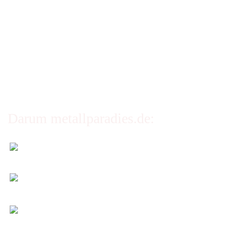
AGB
Erklärung zur Barrierefreiheit
Privatsphäre und Datenschutz
Cookie Einstellungen
Darum metallparadies.de:
Faire Versandkosten
Transparent nach Gewicht und Packmaß.
Individuelle Zuschnitte
Sie bestimmen alle Größen und Maße!
Preis-Leistung: Top!
Beste Qualität & bester Service - egal wie viel Sie