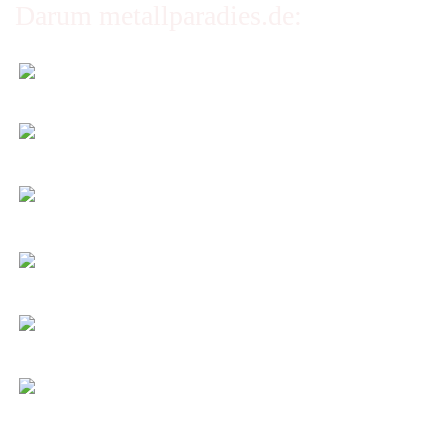
Darum metallparadies.de:
Faire Versandkosten
Transparent nach Gewicht und Packmaß.
Individuelle Zuschnitte
Sie bestimmen alle Größen und Maße!
Preis-Leistung: Top!
Beste Qualität & bester Service - egal wie viel Sie
kaufen!
Kauf ohne Risiko
14 Tage Widerrufsrecht (nicht bei Artikeln auf
Maß)
Entspannt & sicher einkaufen
Schutz Ihrer Daten durch SSL-Verschlüsselung
Öffnungszeiten und Beratung:
Montag bis Freitag 6:00 - 14:30 Uhr
Abholung nur nach Vereinbarung!