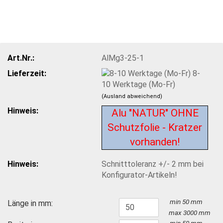
Art.Nr.:
AlMg3-25-1
Lieferzeit:
8-
10 Werktage (Mo-Fr)
(Ausland abweichend)
Hinweis:
Alu "NATUR" OHNE
Schutzfolie - Kratzer
vorhanden!
Hinweis:
Schnitttoleranz +/- 2 mm bei
Konfigurator-Artikeln!
min 50 mm
Länge in mm:
max
3000
mm
min 50 mm