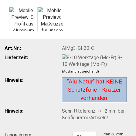
Art.Nr.:
AlMg3-Gl-20-C
Lieferzeit:
8-
10 Werktage (Mo-Fr)
(Ausland abweichend)
Hinweis:
"Alu Natur" hat KEINE
Schutzfolie - Kratzer
vorhanden!
Hinweis:
Schnitttoleranz +/- 2 mm bei
Konfigurator-Artikeln!
min 50 mm
Länge in mm: