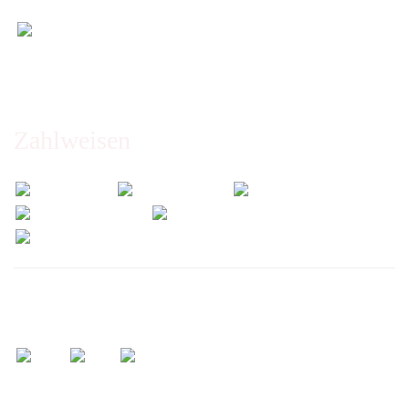
Öffnungszeiten und Beratung:
Montag bis Freitag 6:00 - 14:30 Uhr
Abholung nur nach Vereinbarung!
Zahlweisen
Wir versenden mit: