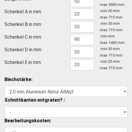
max 3000 mm
min
20
mm
Schenkel A in mm:
max
715
mm
min
30
mm
Schenkel B in mm:
max
715
mm
min
mm
Schenkel C in mm:
max
1400
mm
min
30
mm
Schenkel D in mm:
max
715
mm
min
20
mm
Schenkel E in mm:
max
715
mm
Blechstärke:
Schnittkanten entgraten? :
Bearbeitungskosten: