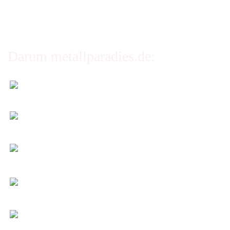
Cookie Einstellungen
Darum metallparadies.de:
Faire Versandkosten
Transparent nach Gewicht und Packmaß.
Individuelle Zuschnitte
Sie bestimmen alle Größen und Maße!
Preis-Leistung: Top!
Beste Qualität & bester Service - egal wie viel Sie
kaufen!
Kauf ohne Risiko
14 Tage Widerrufsrecht (nicht bei Artikeln auf
Maß)
Entspannt & sicher einkaufen
Schutz Ihrer Daten durch SSL-Verschlüsselung