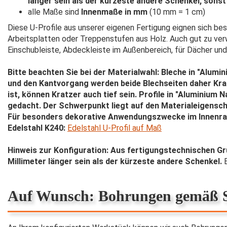
länger sein als der kürzeste andere Schenkel, sonst 
alle Maße sind
Innenmaße in mm
(10 mm = 1 cm)
Diese U-Profile aus unserer eigenen Fertigung eignen sich b
Arbeitsplatten oder Treppenstufen aus Holz. Auch gut zu ver
Einschubleiste, Abdeckleiste im Außenbereich, für Dächer un
Bitte beachten Sie bei der Materialwahl: Bleche in "Alumi
und den Kantvorgang werden beide Blechseiten daher Krat
ist, können Kratzer auch tief sein. Profile in "Aluminiu
gedacht. Der Schwerpunkt liegt auf den Materialeigenscha
Für besonders dekorative Anwendungszwecke im Innenra
Edelstahl K240:
Edelstahl U-Profil auf Maß
Hinweis zur Konfiguration: Aus fertigungstechnischen G
Millimeter länger sein als der kürzeste andere Schenkel.
B
Auf Wunsch: Bohrungen gemäß S