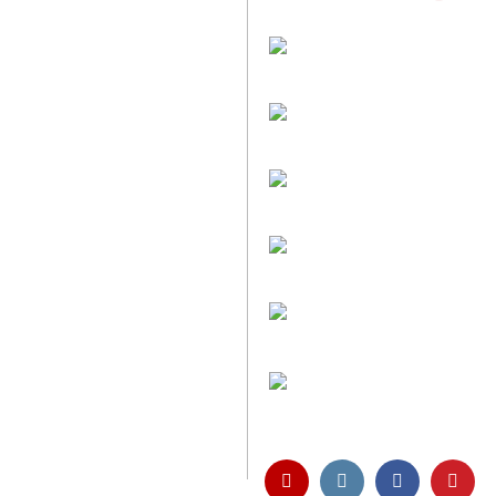
Faire Versandkoste
Transparent nach Ge
Individuelle Zuschni
Sie bestimmen alle 
Preis-Leistung: Top
Beste Qualität & best
Kauf ohne Risiko
14 Tage Widerrufsrech
Entspannt & sicher 
Schutz Ihrer Daten d
Öffnungszeiten und
Montag bis Freitag 6:
Abholung nur nach Ve