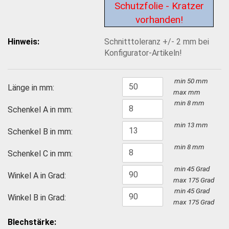
Schutzfolie - Kratzer
vorhanden!
Hinweis:
Schnitttoleranz +/- 2 mm bei
Konfigurator-Artikeln!
min 50 mm
Länge in mm:
max
mm
min 8 mm
Schenkel A in mm:
min 13 mm
Schenkel B in mm:
min 8 mm
Schenkel C in mm:
min 45 Grad
Winkel A in Grad:
max 175 Grad
min 45 Grad
Winkel B in Grad:
max 175 Grad
Blechstärke: