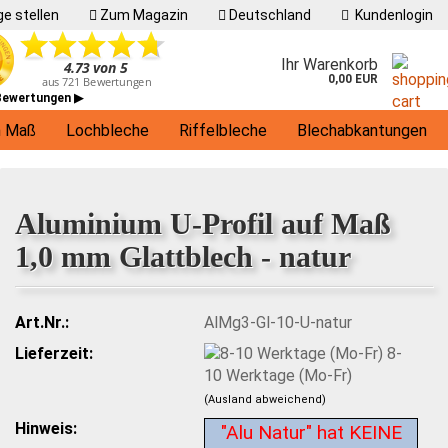
e stellen
Zum Magazin
Deutschland
Kundenlogin
Ihr Warenkorb
0,00 EUR
 Bewertungen ▶
h Maß
Lochbleche
Riffelbleche
Blechabkantungen
Living
Aluminium U-Profil auf Maß
1,0 mm Glattblech - natur
Art.Nr.:
AlMg3-Gl-10-U-natur
Lieferzeit:
8-
10 Werktage (Mo-Fr)
(Ausland abweichend)
Hinweis:
"Alu Natur" hat KEINE