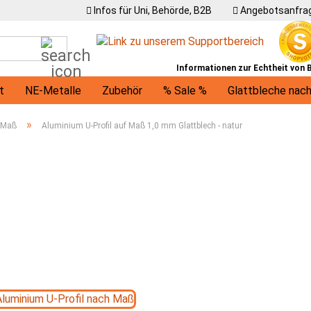
Infos für Uni, Behörde, B2B
Angebotsanfrag
Suche...
Informationen zur Echtheit von
t
NE-Metalle
Zubehör
% Sale %
Glattbleche nac
U-Profile
Winkel
Träger
Ronden / runde Bleche
»
f Maß
Aluminium U-Profil auf Maß 1,0 mm Glattblech - natur