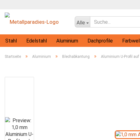
Alle
Stahl
Edelstahl
Aluminium
Dachprofile
Farbwel
Flachprofile
Rohre
Vollmaterial-Profile
T-Profile
»
»
»
Startseite
Aluminium
Blechabkantung
Aluminium U-Profil au