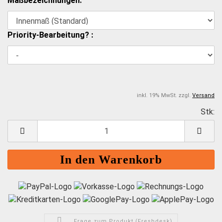
Maßbezeichnungen:
Priority-Bearbeitung? :
inkl. 19% MwSt. zzgl.
Versand
Stk:
S
Frage zum Produkt (Freshdesk)