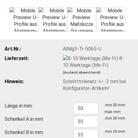
Art.Nr.:
AlMg3-Tr-5065-U
Lieferzeit:
8-
10 Werktage (Mo-Fr)
(Ausland abweichend)
Hinweis:
Schnitttoleranz +/- 2 mm bei
Konfigurator-Artikeln!
min 50 mm
Länge in mm:
max
mm
min 30 mm
Schenkel A in mm:
min 35 mm
Schenkel B in mm: