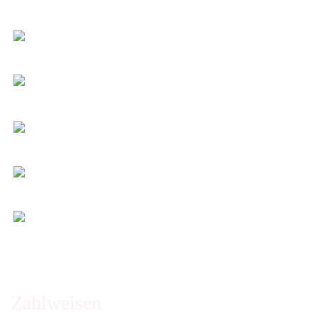
Transparent nach Gewicht und Packmaß.
Individuelle Zuschnitte
Sie bestimmen alle Größen und Maße!
Preis-Leistung: Top!
Beste Qualität & bester Service - egal wie viel Sie
kaufen!
Kauf ohne Risiko
14 Tage Widerrufsrecht (nicht bei Artikeln auf
Maß)
Entspannt & sicher einkaufen
Schutz Ihrer Daten durch SSL-Verschlüsselung
Öffnungszeiten und Beratung:
Montag bis Freitag 6:00 - 14:30 Uhr
Abholung nur nach Vereinbarung!
Zahlweisen