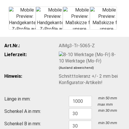
Art.Nr.:
AlMg3-Tr-5065-Z
Lieferzeit:
8-
10 Werktage (Mo-Fr)
(Ausland abweichend)
Hinweis:
Schnitttoleranz +/- 2 mm bei
Konfigurator-Artikeln!
min 50 mm
Länge in mm:
max
mm
min 30 mm
Schenkel A in mm:
min 30 mm
Schenkel B in mm: