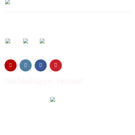
Wir versenden mit:
Nachhaltigerer Versand
Emissionen vom Transport werden durch Waldschutz- und
Aufforstungsprogramme ausgeglichen und wir nutzen so
oft wie möglich wiederverwertete Kartons.
Sie zahlen trotzdem nichts extra!