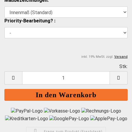
Maßbezeichnungen:
Priority-Bearbeitung? :
inkl. 19% MwSt. zzgl.
Versand
Stk:
S
Frage zum Produkt (Freshdesk)