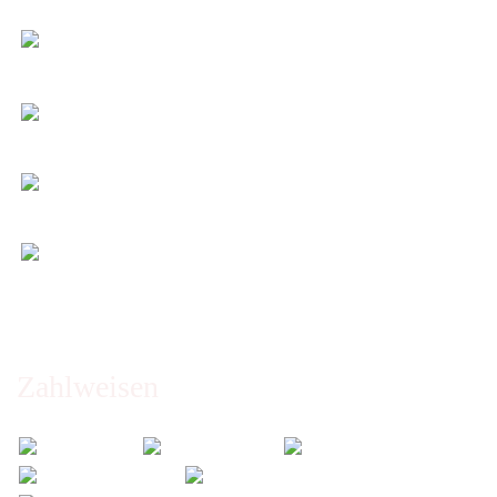
Sie bestimmen alle Größen und Maße!
Preis-Leistung: Top!
Beste Qualität & bester Service - egal wie viel Sie
kaufen!
Kauf ohne Risiko
14 Tage Widerrufsrecht (nicht bei Artikeln auf
Maß)
Entspannt & sicher einkaufen
Schutz Ihrer Daten durch SSL-Verschlüsselung
Öffnungszeiten und Beratung:
Montag bis Freitag 6:00 - 14:30 Uhr
Abholung nur nach Vereinbarung!
Zahlweisen