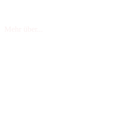
Mehr über...
FAQ - häufige Fragen
Infos Echtheit Kundenbewertungen
Zahlung & Versand
Stellenangebote
Widerrufsrecht
Impressum
AGB
Erklärung zur Barrierefreiheit