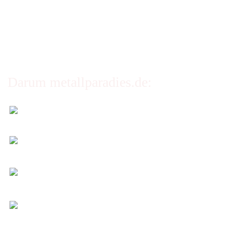
Privatsphäre und Datenschutz
Cookie Einstellungen
Darum metallparadies.de:
Faire Versandkosten
Transparent nach Gewicht und Packmaß.
Individuelle Zuschnitte
Sie bestimmen alle Größen und Maße!
Preis-Leistung: Top!
Beste Qualität & bester Service - egal wie viel Sie
kaufen!
Kauf ohne Risiko
14 Tage Widerrufsrecht (nicht bei Artikeln auf
Maß)