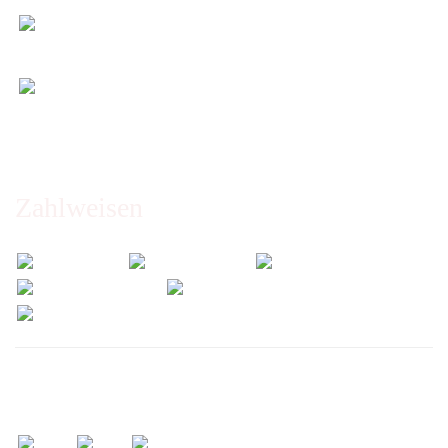
Entspannt & sicher einkaufen
Schutz Ihrer Daten durch SSL-Verschlüsselung
Öffnungszeiten und Beratung:
Montag bis Freitag 6:00 - 14:30 Uhr
Abholung nur nach Vereinbarung!
Zahlweisen
Wir versenden mit: