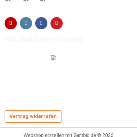
Nachhaltigerer Versand
Emissionen vom Transport werden durch Waldschutz- und
Aufforstungsprogramme ausgeglichen und wir nutzen so
oft wie möglich wiederverwertete Kartons.
Sie zahlen trotzdem nichts extra!
Vertrag widerrufen
Webshop erstellen
mit Gambio.de © 2026