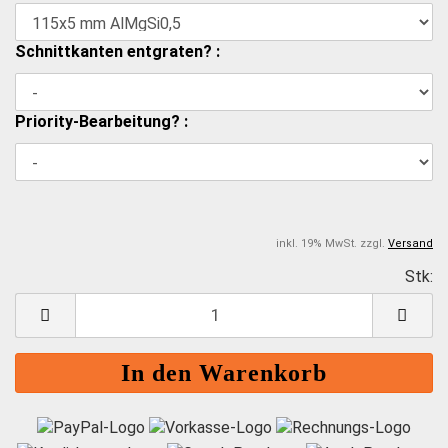
Schnittkanten entgraten? :
Priority-Bearbeitung? :
inkl. 19% MwSt. zzgl.
Versand
Stk:
S