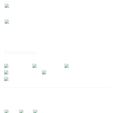
Entspannt & sicher einkaufen
Schutz Ihrer Daten durch SSL-Verschlüsselung
Öffnungszeiten und Beratung:
Montag bis Freitag 6:00 - 14:30 Uhr
Abholung nur nach Vereinbarung!
Zahlweisen
Wir versenden mit: