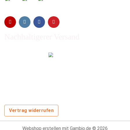
Nachhaltigerer Versand
Emissionen vom Transport werden durch Waldschutz- und
Aufforstungsprogramme ausgeglichen und wir nutzen so
oft wie möglich wiederverwertete Kartons.
Sie zahlen trotzdem nichts extra!
Vertrag widerrufen
Webshop erstellen
mit Gambio.de © 2026