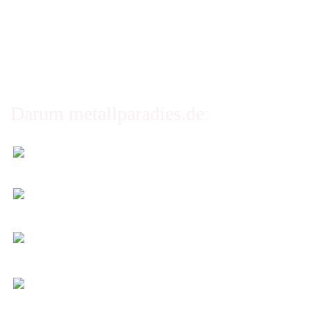
Privatsphäre und Datenschutz
Cookie Einstellungen
Darum metallparadies.de:
Faire Versandkosten
Transparent nach Gewicht und Packmaß.
Individuelle Zuschnitte
Sie bestimmen alle Größen und Maße!
Preis-Leistung: Top!
Beste Qualität & bester Service - egal wie viel Sie
kaufen!
Kauf ohne Risiko
14 Tage Widerrufsrecht (nicht bei Artikeln auf
Maß)