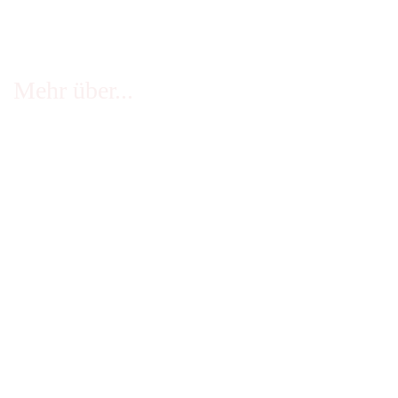
Mehr über...
FAQ - häufige Fragen
Infos Echtheit Kundenbewertungen
Zahlung & Versand
Stellenangebote
Widerrufsrecht
Impressum
AGB
Erklärung zur Barrierefreiheit