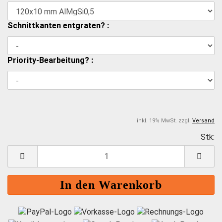
Schnittkanten entgraten? :
Priority-Bearbeitung? :
inkl. 19% MwSt. zzgl.
Versand
Stk:
S