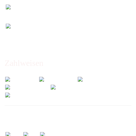
Entspannt & sicher einkaufen
Schutz Ihrer Daten durch SSL-Verschlüsselung
Öffnungszeiten und Beratung:
Montag bis Freitag 6:00 - 14:30 Uhr
Abholung nur nach Vereinbarung!
Zahlweisen
Wir versenden mit: