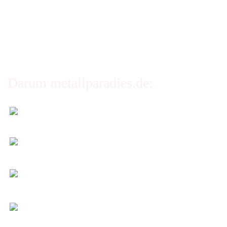
Privatsphäre und Datenschutz
Cookie Einstellungen
Darum metallparadies.de:
Faire Versandkosten
Transparent nach Gewicht und Packmaß.
Individuelle Zuschnitte
Sie bestimmen alle Größen und Maße!
Preis-Leistung: Top!
Beste Qualität & bester Service - egal wie viel Sie
kaufen!
Kauf ohne Risiko
14 Tage Widerrufsrecht (nicht bei Artikeln auf
Maß)