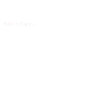
Mehr über...
FAQ - häufige Fragen
Infos Echtheit Kundenbewertungen
Zahlung & Versand
Stellenangebote
Widerrufsrecht
Impressum
AGB
Erklärung zur Barrierefreiheit