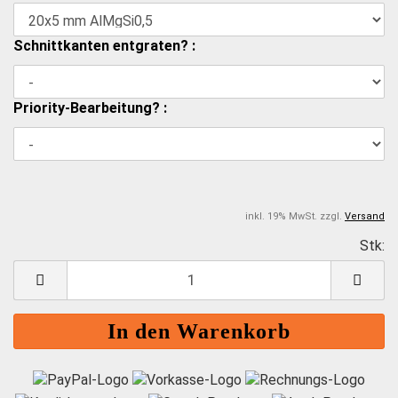
Schnittkanten entgraten? :
Priority-Bearbeitung? :
inkl. 19% MwSt. zzgl.
Versand
Stk:
S