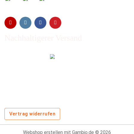
Nachhaltigerer Versand
Emissionen vom Transport werden durch Waldschutz- und
Aufforstungsprogramme ausgeglichen und wir nutzen so
oft wie möglich wiederverwertete Kartons.
Sie zahlen trotzdem nichts extra!
Vertrag widerrufen
Webshop erstellen
mit Gambio.de © 2026