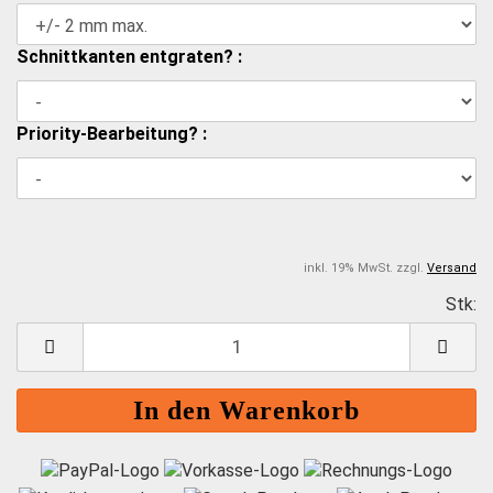
Schnittkanten entgraten? :
Priority-Bearbeitung? :
inkl. 19% MwSt. zzgl.
Versand
Stk:
S