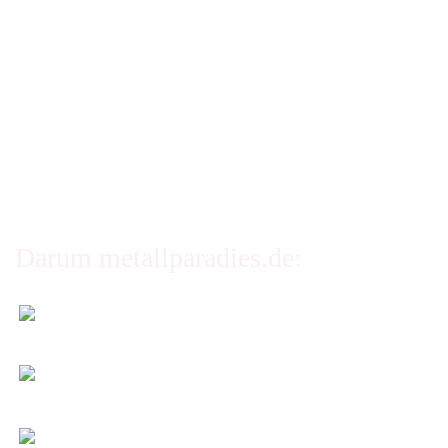
Impressum
AGB
Erklärung zur Barrierefreiheit
Privatsphäre und Datenschutz
Cookie Einstellungen
Darum metallparadies.de:
Faire Versandkosten
Transparent nach Gewicht und Packmaß.
Individuelle Zuschnitte
Sie bestimmen alle Größen und Maße!
Preis-Leistung: Top!