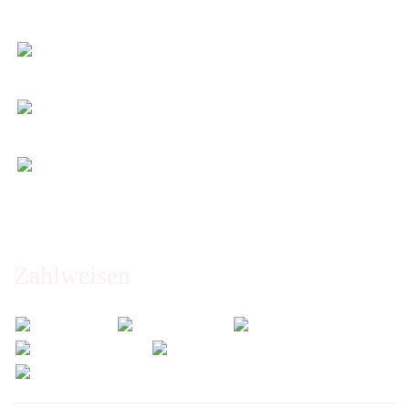
Beste Qualität & bester Service - egal wie viel Sie
kaufen!
Kauf ohne Risiko
14 Tage Widerrufsrecht (nicht bei Artikeln auf
Maß)
Entspannt & sicher einkaufen
Schutz Ihrer Daten durch SSL-Verschlüsselung
Öffnungszeiten und Beratung:
Montag bis Freitag 6:00 - 14:30 Uhr
Abholung nur nach Vereinbarung!
Zahlweisen