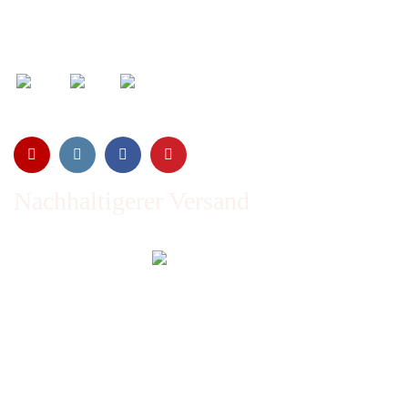
Wir versenden mit:
Nachhaltigerer Versand
Emissionen vom Transport werden durch Waldschutz- und
Aufforstungsprogramme ausgeglichen und wir nutzen so
oft wie möglich wiederverwertete Kartons.
Sie zahlen trotzdem nichts extra!