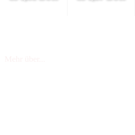
Mehr über...
FAQ - häufige Fragen
Infos Echtheit Kundenbewertungen
Zahlung & Versand
Stellenangebote
Widerrufsrecht