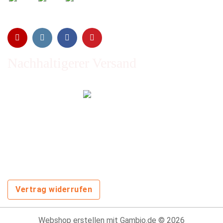
Nachhaltigerer Versand
Emissionen vom Transport werden durch Waldschutz- und
Aufforstungsprogramme ausgeglichen und wir nutzen so
oft wie möglich wiederverwertete Kartons.
Sie zahlen trotzdem nichts extra!
Vertrag widerrufen
Webshop erstellen
mit Gambio.de © 2026