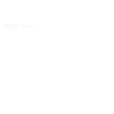
Mehr über...
FAQ - häufige Fragen
Infos Echtheit Kundenbewertungen
Zahlung & Versand
Stellenangebote
Widerrufsrecht
Impressum
AGB
Erklärung zur Barrierefreiheit