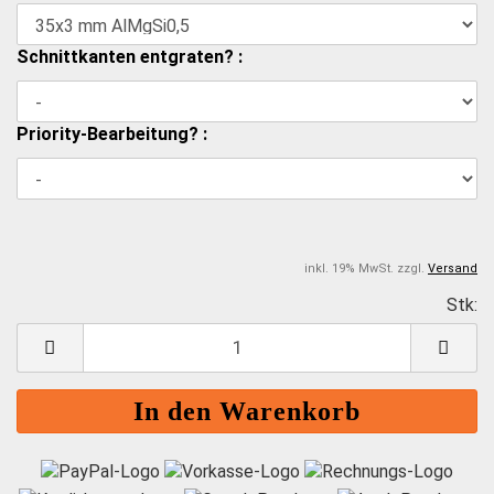
Schnittkanten entgraten? :
Priority-Bearbeitung? :
inkl. 19% MwSt. zzgl.
Versand
Stk:
S