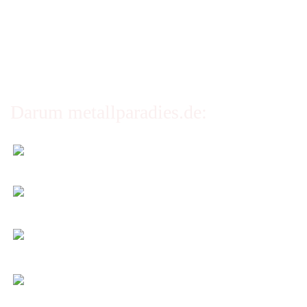
Privatsphäre und Datenschutz
Cookie Einstellungen
Darum metallparadies.de:
Faire Versandkosten
Transparent nach Gewicht und Packmaß.
Individuelle Zuschnitte
Sie bestimmen alle Größen und Maße!
Preis-Leistung: Top!
Beste Qualität & bester Service - egal wie viel Sie
kaufen!
Kauf ohne Risiko
14 Tage Widerrufsrecht (nicht bei Artikeln auf
Maß)