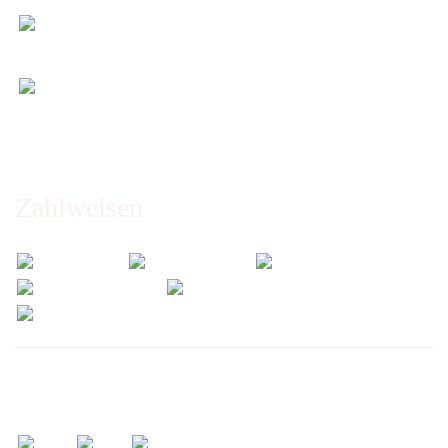
Entspannt & sicher einkaufen
Schutz Ihrer Daten durch SSL-Verschlüsselung
Öffnungszeiten und Beratung:
Montag bis Freitag 6:00 - 14:30 Uhr
Abholung nur nach Vereinbarung!
Zahlweisen
Wir versenden mit: