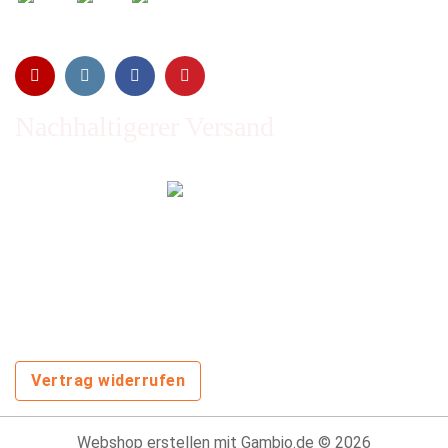
Nachhaltigerer Versand
Emissionen vom Transport werden durch Waldschutz- und
Aufforstungsprogramme ausgeglichen und wir nutzen so
oft wie möglich wiederverwertete Kartons.
Sie zahlen trotzdem nichts extra!
Vertrag widerrufen
Webshop erstellen
mit Gambio.de © 2026