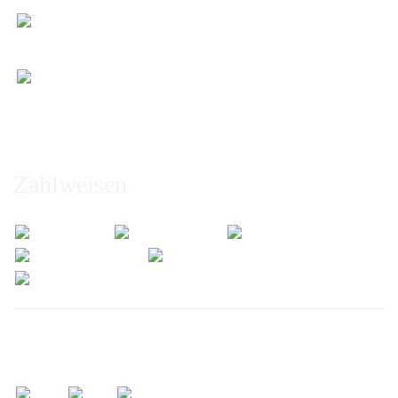
Entspannt & sicher einkaufen
Schutz Ihrer Daten durch SSL-Verschlüsselung
Öffnungszeiten und Beratung:
Montag bis Freitag 6:00 - 14:30 Uhr
Abholung nur nach Vereinbarung!
Zahlweisen
Wir versenden mit: