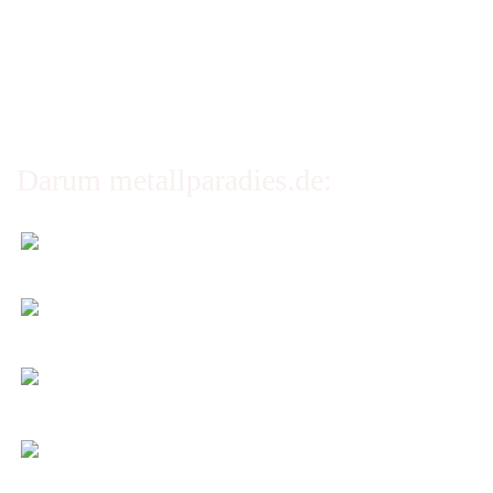
Privatsphäre und Datenschutz
Cookie Einstellungen
Darum metallparadies.de:
Faire Versandkosten
Transparent nach Gewicht und Packmaß.
Individuelle Zuschnitte
Sie bestimmen alle Größen und Maße!
Preis-Leistung: Top!
Beste Qualität & bester Service - egal wie viel Sie
kaufen!
Kauf ohne Risiko
14 Tage Widerrufsrecht (nicht bei Artikeln auf
Maß)