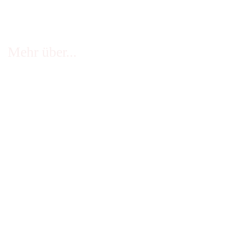
Mehr über...
FAQ - häufige Fragen
Infos Echtheit Kundenbewertungen
Zahlung & Versand
Stellenangebote
Widerrufsrecht
Impressum
AGB
Erklärung zur Barrierefreiheit