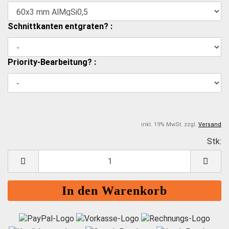
Schnittkanten entgraten? :
Priority-Bearbeitung? :
inkl. 19% MwSt. zzgl.
Versand
Stk:
S