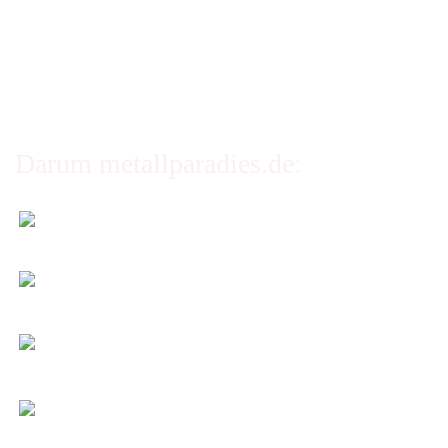
Privatsphäre und Datenschutz
Cookie Einstellungen
Darum metallparadies.de:
Faire Versandkosten
Transparent nach Gewicht und Packmaß.
Individuelle Zuschnitte
Sie bestimmen alle Größen und Maße!
Preis-Leistung: Top!
Beste Qualität & bester Service - egal wie viel Sie
kaufen!
Kauf ohne Risiko
14 Tage Widerrufsrecht (nicht bei Artikeln auf
Maß)