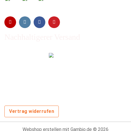
Nachhaltigerer Versand
Emissionen vom Transport werden durch Waldschutz- und
Aufforstungsprogramme ausgeglichen und wir nutzen so
oft wie möglich wiederverwertete Kartons.
Sie zahlen trotzdem nichts extra!
Vertrag widerrufen
Webshop erstellen
mit Gambio.de © 2026