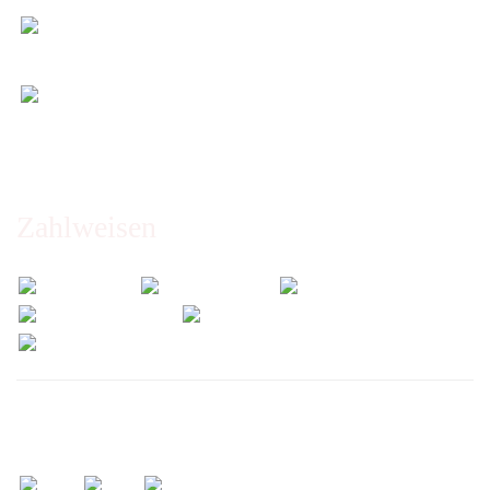
Entspannt & sicher einkaufen
Schutz Ihrer Daten durch SSL-Verschlüsselung
Öffnungszeiten und Beratung:
Montag bis Freitag 6:00 - 14:30 Uhr
Abholung nur nach Vereinbarung!
Zahlweisen
Wir versenden mit: