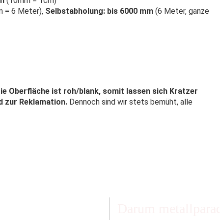
mm
(10mm = 1cm)
 = 6 Meter),
Selbstabholung: bis 6000 mm
(6 Meter, ganze
ie Oberfläche ist roh/blank, somit lassen sich Kratzer
nd zur Reklamation.
Dennoch sind wir stets bemüht, alle
Darum metallparad