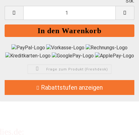
Stk:
S
Frage zum Produkt (Freshdesk)
Rabattstufen anzeigen
ies.de: