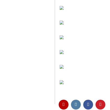
Faire Versandkoste
Transparent nach Ge
Individuelle Zuschni
Sie bestimmen alle 
Preis-Leistung: Top
Beste Qualität & best
Kauf ohne Risiko
14 Tage Widerrufsrech
Entspannt & sicher 
Schutz Ihrer Daten d
Öffnungszeiten und
Montag bis Freitag 6:
Abholung nur nach Ve