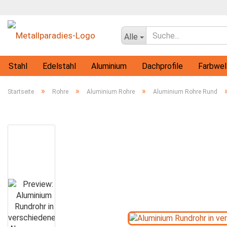
Alle
Stahl
Edelstahl
Aluminium
Dachprofile
Farbwel
Flachprofile
Rohre
Vollmaterial-Profile
T-Profile
»
»
»
Startseite
Rohre
Aluminium Rohre
Aluminium Rohre Rund