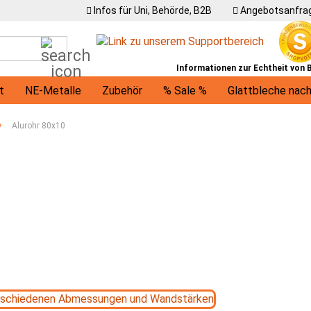
Infos für Uni, Behörde, B2B
Angebotsanfrag
Suche...
Informationen zur Echtheit von
t
NE-Metalle
Zubehör
% Sale %
Glattbleche nac
U-Profile
Winkel
Träger
Ronden / runde Bleche
»
Alurohr 80x10