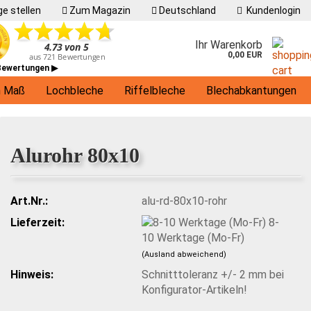
e stellen
Zum Magazin
Deutschland
Kundenlogin
Ihr Warenkorb
0,00 EUR
 Bewertungen ▶
h Maß
Lochbleche
Riffelbleche
Blechabkantungen
Living
Alurohr 80x10
Art.Nr.:
alu-rd-80x10-rohr
Lieferzeit:
8-
10 Werktage (Mo-Fr)
(Ausland abweichend)
Hinweis:
Schnitttoleranz +/- 2 mm bei
Konfigurator-Artikeln!