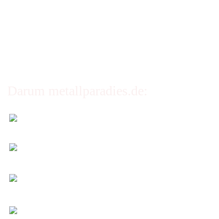
Erklärung zur Barrierefreiheit
Privatsphäre und Datenschutz
Cookie Einstellungen
Darum metallparadies.de:
Faire Versandkosten
Transparent nach Gewicht und Packmaß.
Individuelle Zuschnitte
Sie bestimmen alle Größen und Maße!
Preis-Leistung: Top!
Beste Qualität & bester Service - egal wie viel Sie
kaufen!
Kauf ohne Risiko
14 Tage Widerrufsrecht (nicht bei Artikeln auf