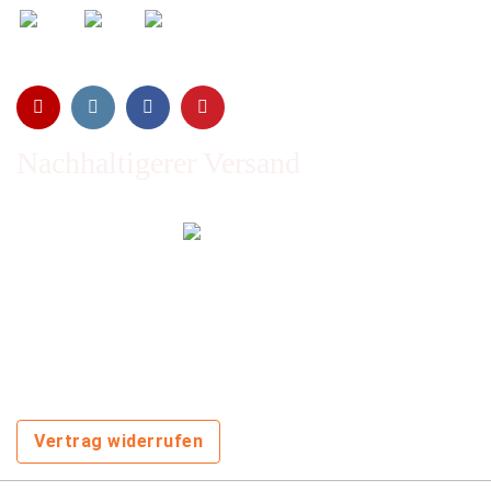
Nachhaltigerer Versand
Emissionen vom Transport werden durch Waldschutz- und
Aufforstungsprogramme ausgeglichen und wir nutzen so
oft wie möglich wiederverwertete Kartons.
Sie zahlen trotzdem nichts extra!
Vertrag widerrufen