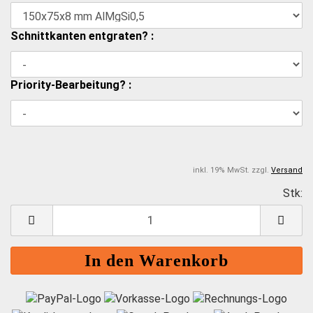
Schnittkanten entgraten? :
Priority-Bearbeitung? :
inkl. 19% MwSt. zzgl.
Versand
Stk:
S