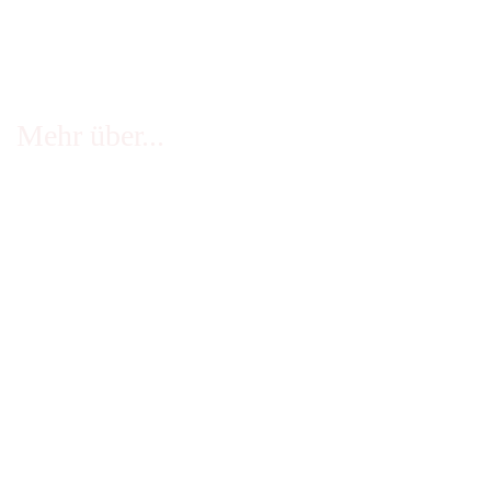
Mehr über...
FAQ - häufige Fragen
Infos Echtheit Kundenbewertungen
Zahlung & Versand
Stellenangebote
Widerrufsrecht
Impressum
AGB