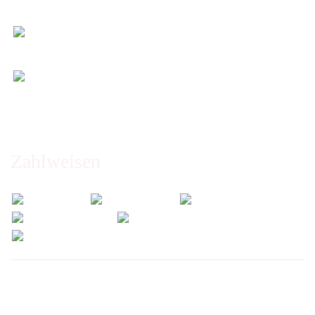
Maß)
Entspannt & sicher einkaufen
Schutz Ihrer Daten durch SSL-Verschlüsselung
Öffnungszeiten und Beratung:
Montag bis Freitag 6:00 - 14:30 Uhr
Abholung nur nach Vereinbarung!
Zahlweisen
Wir versenden mit: