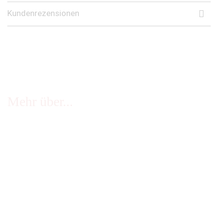
Kundenrezensionen
Mehr über...
FAQ - häufige Fragen
Infos Echtheit Kundenbewertungen
Zahlung & Versand
Stellenangebote
Widerrufsrecht