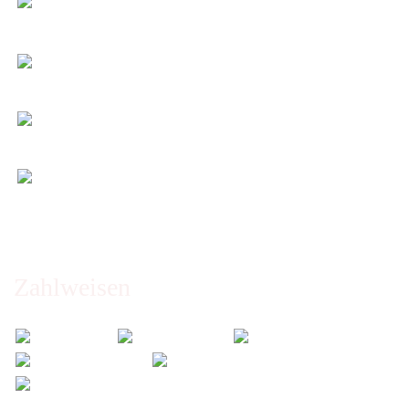
Beste Qualität & bester Service - egal wie viel Sie
kaufen!
Kauf ohne Risiko
14 Tage Widerrufsrecht (nicht bei Artikeln auf
Maß)
Entspannt & sicher einkaufen
Schutz Ihrer Daten durch SSL-Verschlüsselung
Öffnungszeiten und Beratung:
Montag bis Freitag 6:00 - 14:30 Uhr
Abholung nur nach Vereinbarung!
Zahlweisen