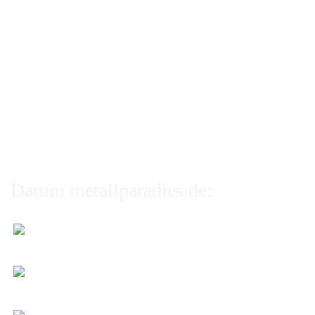
Impressum
AGB
Erklärung zur Barrierefreiheit
Privatsphäre und Datenschutz
Cookie Einstellungen
Darum metallparadies.de:
Faire Versandkosten
Transparent nach Gewicht und Packmaß.
Individuelle Zuschnitte
Sie bestimmen alle Größen und Maße!
Preis-Leistung: Top!