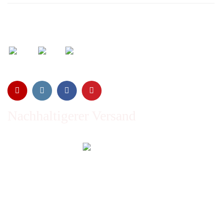
Wir versenden mit:
Nachhaltigerer Versand
Emissionen vom Transport werden durch Waldschutz- und
Aufforstungsprogramme ausgeglichen und wir nutzen so
oft wie möglich wiederverwertete Kartons.
Sie zahlen trotzdem nichts extra!