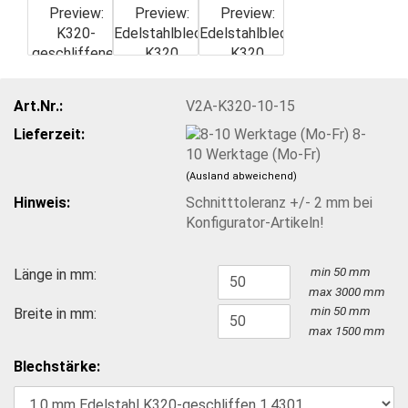
Art.Nr.:
V2A-K320-10-15
Lieferzeit:
8-
10 Werktage (Mo-Fr)
(Ausland abweichend)
Hinweis:
Schnitttoleranz +/- 2 mm bei
Konfigurator-Artikeln!
min 50 mm
Länge in mm:
max
3000
mm
min 50 mm
Breite in mm:
max
1500
mm
Blechstärke: