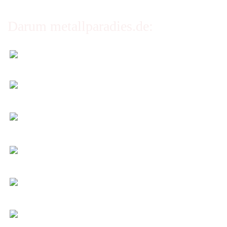
Darum metallparadies.de:
Faire Versandkosten
Transparent nach Gewicht und Packmaß.
Individuelle Zuschnitte
Sie bestimmen alle Größen und Maße!
Preis-Leistung: Top!
Beste Qualität & bester Service - egal wie viel Sie
kaufen!
Kauf ohne Risiko
14 Tage Widerrufsrecht (nicht bei Artikeln auf
Maß)
Entspannt & sicher einkaufen
Schutz Ihrer Daten durch SSL-Verschlüsselung
Öffnungszeiten und Beratung:
Montag bis Freitag 6:00 - 14:30 Uhr