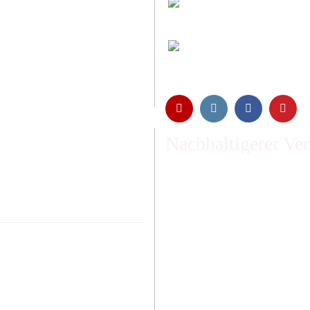
Entspannt & sicher 
Schutz Ihrer Daten d
Öffnungszeiten und
Montag bis Freitag 6:
Abholung nur nach Ve
Nachhaltigerer Ve
Emissionen vom Transpor
ausgeglichen und wir