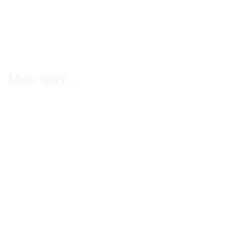
Mehr über...
FAQ - häufige Fragen
Infos Echtheit Kundenbewertungen
Zahlung & Versand
Stellenangebote
Widerrufsrecht
Impressum