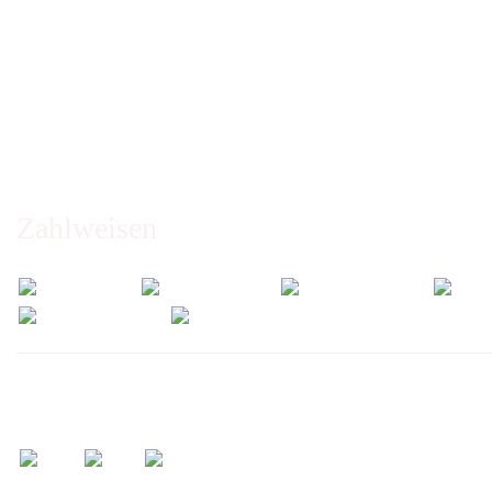
AGB
Erklärung zur Barrierefreiheit
Privatsphäre und Datenschutz
Cookie Einstellungen
Zahlweisen
Wir versenden mit: