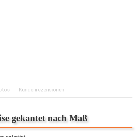
otos
Kundenrezensionen
zise gekantet nach Maß