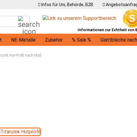
Infos für Uni, Behörde, B2B
Angebotsanfrag
Suche...
Informationen zur Echtheit von
t
NE-Metalle
Zubehör
% Sale %
Glattbleche nac
U-Profile
Winkel
Träger
Ronden / runde Bleche
nzink Hut-Profil nach Maß