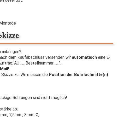
en gefertigt.
e Montage
kizze
 anbringen*.
z nach dem Kaufabschluss versenden wir
automatisch
eine E-
ftrag: AU …., Bestellnummer: .....".
Mail!
e Skizze zu. Wir müssen die
Position der Bohrlochmitte(n)
teckige Bohrungen sind nicht möglich!
stärke ab:
 mm, 7,5 mm, 8 mm Ø,