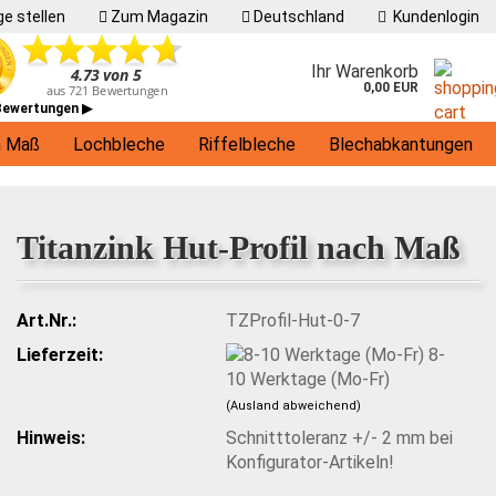
e stellen
Zum Magazin
Deutschland
Kundenlogin
Ihr Warenkorb
0,00 EUR
 Bewertungen ▶
h Maß
Lochbleche
Riffelbleche
Blechabkantungen
Living
Titanzink Hut-Profil nach Maß
Art.Nr.:
TZProfil-Hut-0-7
Lieferzeit:
8-
10 Werktage (Mo-Fr)
(Ausland abweichend)
Hinweis:
Schnitttoleranz +/- 2 mm bei
Konfigurator-Artikeln!