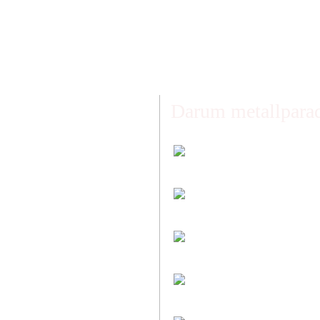
Darum metallparad
Faire Versandkoste
Transparent nach Ge
Individuelle Zuschni
Sie bestimmen alle 
Preis-Leistung: Top
Beste Qualität & best
Kauf ohne Risiko
14 Tage Widerrufsrech