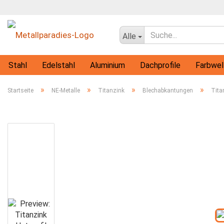
Alle
Stahl
Edelstahl
Aluminium
Dachprofile
Farbwel
Flachprofile
Rohre
Vollmaterial-Profile
T-Profile
»
»
»
»
Startseite
NE-Metalle
Titanzink
Blechabkantungen
Tita