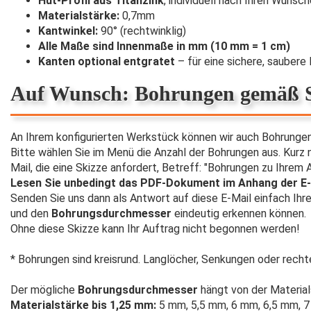
Hut-Profil aus Titanzink
, individuell nach Ihren Wünsch
Materialstärke:
0,7mm
Kantwinkel:
90° (rechtwinklig)
Alle Maße sind Innenmaße in mm (10 mm = 1 cm)
Kanten optional entgratet
– für eine sichere, sauber
Auf Wunsch: Bohrungen gemäß S
An Ihrem konfigurierten Werkstück können wir auch Bohrungen
Bitte wählen Sie im Menü die Anzahl der Bohrungen aus. Kur
Mail, die eine Skizze anfordert, Betreff: "Bohrungen zu Ihrem Au
Lesen Sie unbedingt das PDF-Dokument im Anhang der E-
Senden Sie uns dann als Antwort auf diese E-Mail einfach Ihr
und den
Bohrungsdurchmesser
eindeutig erkennen können.
Ohne diese Skizze kann Ihr Auftrag nicht begonnen werden!
* Bohrungen sind kreisrund. Langlöcher, Senkungen oder rech
Der mögliche
Bohrungsdurchmesser
hängt von der Material
Materialstärke bis 1,25 mm:
5 mm, 5,5 mm, 6 mm, 6,5 mm, 7