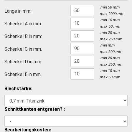
min 50 mm
Länge in mm:
max 2000 mm
min
10
mm
Schenkel A in mm:
max
50
mm
min
20
mm
Schenkel B in mm:
max
250
mm
min
mm
Schenkel C in mm:
max
300
mm
min
20
mm
Schenkel D in mm:
max
250
mm
min
10
mm
Schenkel E in mm:
max
50
mm
Blechstärke:
Schnittkanten entgraten? :
Bearbeitungskosten: