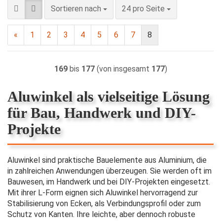
Sortieren nach
pro Seite
Sortieren nach
24 pro Seite
«
1
2
3
4
5
6
7
8
169
bis
177
(von insgesamt
177
)
Aluwinkel als vielseitige Lösung
für Bau, Handwerk und DIY-
Projekte
Aluwinkel sind praktische Bauelemente aus Aluminium, die
in zahlreichen Anwendungen überzeugen. Sie werden oft im
Bauwesen, im Handwerk und bei DIY-Projekten eingesetzt.
Mit ihrer L-Form eignen sich Aluwinkel hervorragend zur
Stabilisierung von Ecken, als Verbindungsprofil oder zum
Schutz von Kanten. Ihre leichte, aber dennoch robuste