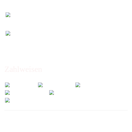
14 Tage Widerrufsrecht (nicht bei Artikeln auf
Maß)
Entspannt & sicher einkaufen
Schutz Ihrer Daten durch SSL-Verschlüsselung
Öffnungszeiten und Beratung:
Montag bis Freitag 6:00 - 14:30 Uhr
Abholung nur nach Vereinbarung!
Zahlweisen
Wir versenden mit: