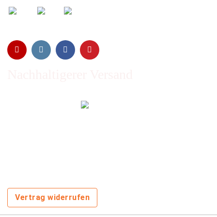
Nachhaltigerer Versand
Emissionen vom Transport werden durch Waldschutz- und
Aufforstungsprogramme ausgeglichen und wir nutzen so
oft wie möglich wiederverwertete Kartons.
Sie zahlen trotzdem nichts extra!
Vertrag widerrufen