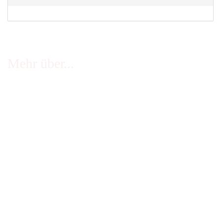
Mehr über...
FAQ - häufige Fragen
Infos Echtheit Kundenbewertungen
Zahlung & Versand
Stellenangebote
Widerrufsrecht
Impressum
AGB