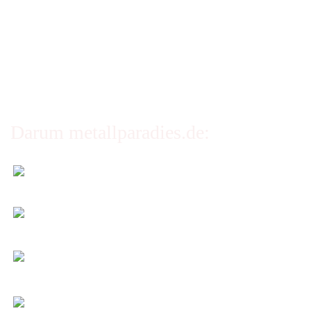
Erklärung zur Barrierefreiheit
Privatsphäre und Datenschutz
Cookie Einstellungen
Darum metallparadies.de:
Faire Versandkosten
Transparent nach Gewicht und Packmaß.
Individuelle Zuschnitte
Sie bestimmen alle Größen und Maße!
Preis-Leistung: Top!
Beste Qualität & bester Service - egal wie viel Sie
kaufen!
Kauf ohne Risiko