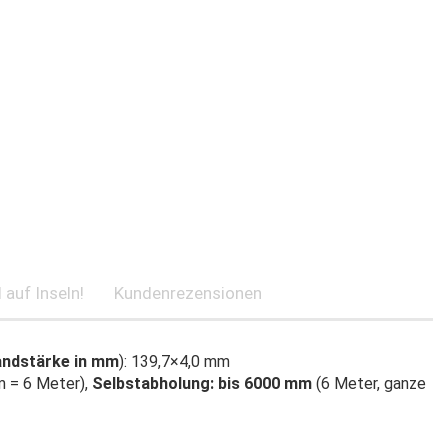
 auf Inseln!
Kundenrezensionen
ndstärke in mm
): 139,7×4,0 mm
 = 6 Meter),
Selbstabholung: bis 6000 mm
(6 Meter, ganze