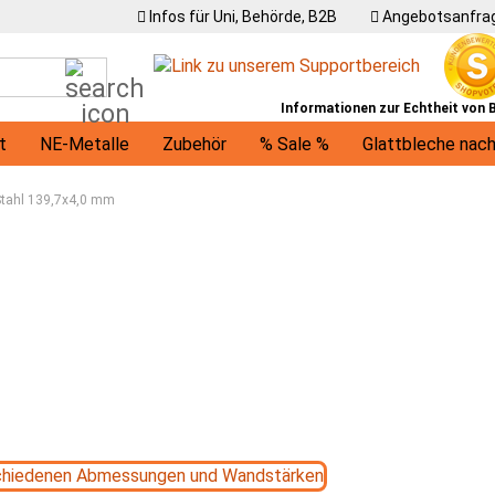
Infos für Uni, Behörde, B2B
Angebotsanfrag
Suche...
Informationen zur Echtheit von
t
NE-Metalle
Zubehör
% Sale %
Glattbleche nac
U-Profile
Winkel
Träger
Ronden / runde Bleche
Stahl 139,7x4,0 mm