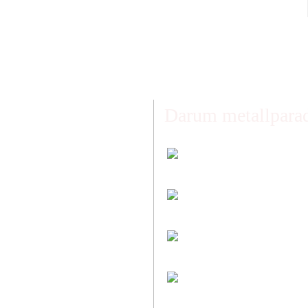
Darum metallparad
Faire Versandkoste
Transparent nach Ge
Individuelle Zuschni
Sie bestimmen alle 
Preis-Leistung: Top
Beste Qualität & best
Kauf ohne Risiko
14 Tage Widerrufsrech