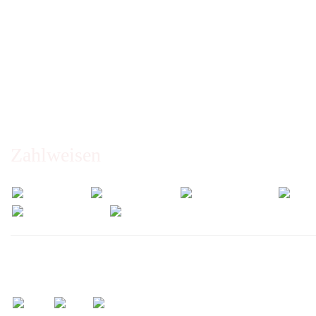
AGB
Erklärung zur Barrierefreiheit
Privatsphäre und Datenschutz
Cookie Einstellungen
Zahlweisen
Wir versenden mit: