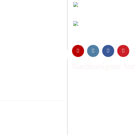
Entspannt & sicher 
Schutz Ihrer Daten d
Öffnungszeiten und
Montag bis Freitag 6:
Abholung nur nach Ve
Nachhaltigerer Ve
Emissionen vom Transpor
ausgeglichen und wir