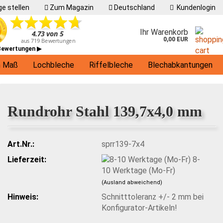
e stellen
Zum Magazin
Deutschland
Kundenlogin
Ihr Warenkorb
0,00 EUR
 Bewertungen ▶
h Maß
Lochbleche
Riffelbleche
Blechabkantungen
Living
Rundrohr Stahl 139,7x4,0 mm
Art.Nr.:
sprr139-7x4
Lieferzeit:
8-
10 Werktage (Mo-Fr)
(Ausland abweichend)
Hinweis:
Schnitttoleranz +/- 2 mm bei
Konfigurator-Artikeln!