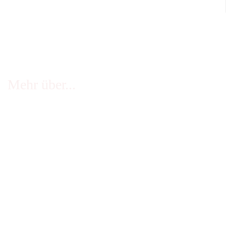
Mehr über...
FAQ - häufige Fragen
Infos Echtheit Kundenbewertungen
Zahlung & Versand
Stellenangebote
Widerrufsrecht
Impressum