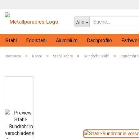
Alle
Stahl
Edelstahl
Aluminium
Dachprofile
Farbwel
Flachprofile
Rohre
Vollmaterial-Profile
T-Profile
»
»
»
»
Startseite
Rohre
Stahl Rohre
Rundrohr Stahl
Rundrohr 