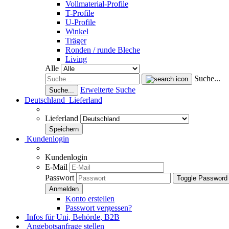
Vollmaterial-Profile
T-Profile
U-Profile
Winkel
Träger
Ronden / runde Bleche
Living
Alle
Suche...
Erweiterte Suche
Suche...
Deutschland
Lieferland
Lieferland
Kundenlogin
Kundenlogin
E-Mail
Passwort
Toggle Password
Konto erstellen
Passwort vergessen?
Infos für Uni, Behörde, B2B
Angebotsanfrage stellen