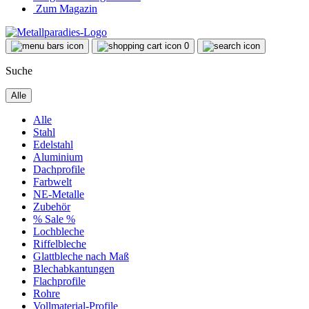
Zum Magazin
0
Suche
Alle
Alle
Stahl
Edelstahl
Aluminium
Dachprofile
Farbwelt
NE-Metalle
Zubehör
% Sale %
Lochbleche
Riffelbleche
Glattbleche nach Maß
Blechabkantungen
Flachprofile
Rohre
Vollmaterial-Profile