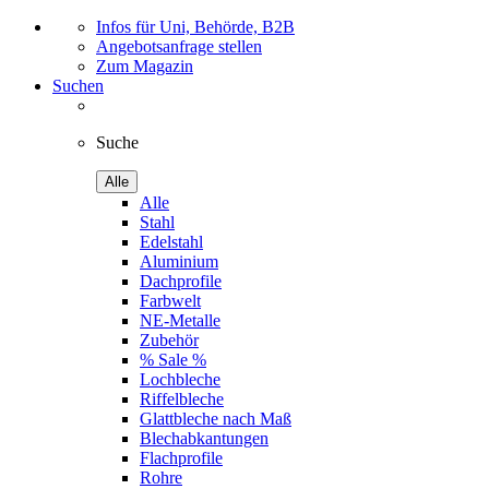
Infos für Uni, Behörde, B2B
Angebotsanfrage stellen
Zum Magazin
Suchen
Suche
Alle
Alle
Stahl
Edelstahl
Aluminium
Dachprofile
Farbwelt
NE-Metalle
Zubehör
% Sale %
Lochbleche
Riffelbleche
Glattbleche nach Maß
Blechabkantungen
Flachprofile
Rohre