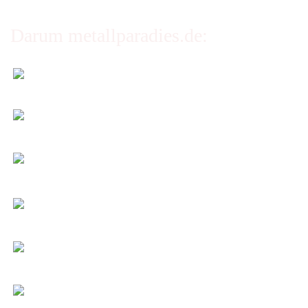
Darum metallparadies.de:
Faire Versandkosten
Transparent nach Gewicht und Packmaß.
Individuelle Zuschnitte
Sie bestimmen alle Größen und Maße!
Preis-Leistung: Top!
Beste Qualität & bester Service - egal wie viel Sie
kaufen!
Kauf ohne Risiko
14 Tage Widerrufsrecht (nicht bei Artikeln auf
Maß)
Entspannt & sicher einkaufen
Schutz Ihrer Daten durch SSL-Verschlüsselung
Öffnungszeiten und Beratung:
Montag bis Freitag 6:00 - 14:30 Uhr