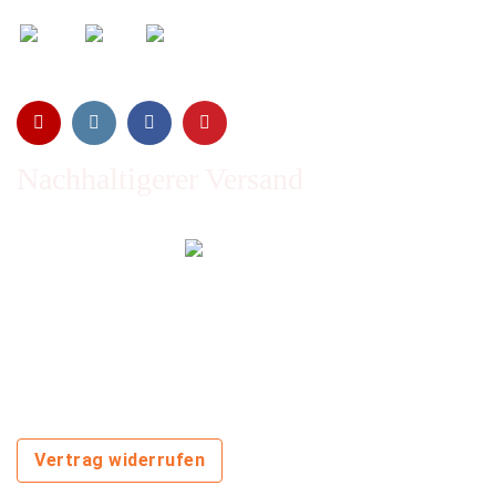
Nachhaltigerer Versand
Emissionen vom Transport werden durch Waldschutz- und
Aufforstungsprogramme ausgeglichen und wir nutzen so
oft wie möglich wiederverwertete Kartons.
Sie zahlen trotzdem nichts extra!
Vertrag widerrufen