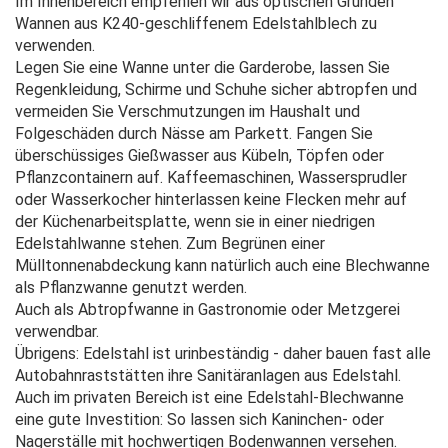
Im Innenbereich empfehlen wir aus optischen Gründen
Wannen aus K240-geschliffenem Edelstahlblech zu
verwenden.
Legen Sie eine Wanne unter die Garderobe, lassen Sie
Regenkleidung, Schirme und Schuhe sicher abtropfen und
vermeiden Sie Verschmutzungen im Haushalt und
Folgeschäden durch Nässe am Parkett. Fangen Sie
überschüssiges Gießwasser aus Kübeln, Töpfen oder
Pflanzcontainern auf. Kaffeemaschinen, Wassersprudler
oder Wasserkocher hinterlassen keine Flecken mehr auf
der Küchenarbeitsplatte, wenn sie in einer niedrigen
Edelstahlwanne stehen. Zum Begrünen einer
Mülltonnenabdeckung kann natürlich auch eine Blechwanne
als Pflanzwanne genutzt werden.
Auch als Abtropfwanne in Gastronomie oder Metzgerei
verwendbar.
Übrigens: Edelstahl ist urinbeständig - daher bauen fast alle
Autobahnraststätten ihre Sanitäranlagen aus Edelstahl.
Auch im privaten Bereich ist eine Edelstahl-Blechwanne
eine gute Investition: So lassen sich Kaninchen- oder
Nagerställe mit hochwertigen Bodenwannen versehen.