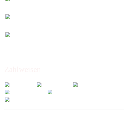
14 Tage Widerrufsrecht (nicht bei Artikeln auf
Maß)
Entspannt & sicher einkaufen
Schutz Ihrer Daten durch SSL-Verschlüsselung
Öffnungszeiten und Beratung:
Montag bis Freitag 6:00 - 14:30 Uhr
Abholung nur nach Vereinbarung!
Zahlweisen
Wir versenden mit: