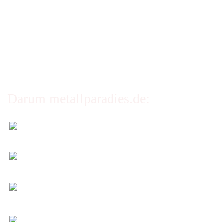
Erklärung zur Barrierefreiheit
Privatsphäre und Datenschutz
Cookie Einstellungen
Darum metallparadies.de:
Faire Versandkosten
Transparent nach Gewicht und Packmaß.
Individuelle Zuschnitte
Sie bestimmen alle Größen und Maße!
Preis-Leistung: Top!
Beste Qualität & bester Service - egal wie viel Sie
kaufen!
Kauf ohne Risiko