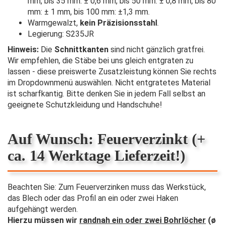
mm, bis 35 mm: ± 0,6 mm, bis 50 mm: ± 0,8 mm, bis 80
mm: ± 1 mm, bis 100 mm: ±1,3 mm.
Warmgewalzt,
kein Präzisionsstahl
.
Legierung: S235JR
Hinweis:
Die
Schnittkanten
sind nicht gänzlich gratfrei.
Wir empfehlen, die Stäbe bei uns gleich entgraten zu
lassen - diese preiswerte Zusatzleistung können Sie rechts
im Dropdownmenü auswählen. Nicht entgratetes Material
ist scharfkantig. Bitte denken Sie in jedem Fall selbst an
geeignete Schutzkleidung und Handschuhe!
Auf Wunsch: Feuerverzinkt (+
ca. 14 Werktage Lieferzeit!)
Beachten Sie: Zum Feuerverzinken muss das Werkstück,
das Blech oder das Profil an ein oder zwei Haken
aufgehängt werden.
Hierzu müssen wir
randnah ein oder zwei Bohrlöcher
(ø