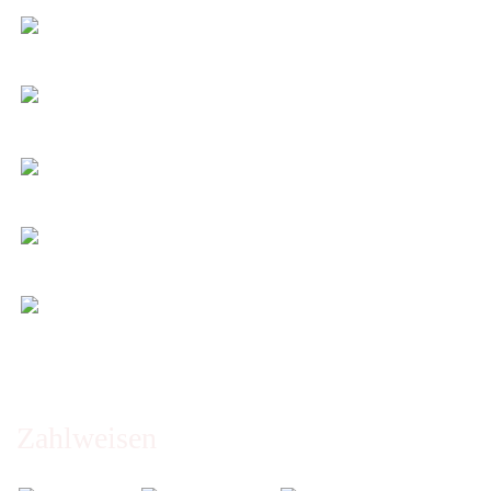
Individuelle Zuschnitte
Sie bestimmen alle Größen und Maße!
Preis-Leistung: Top!
Beste Qualität & bester Service - egal wie viel Sie
kaufen!
Kauf ohne Risiko
14 Tage Widerrufsrecht (nicht bei Artikeln auf
Maß)
Entspannt & sicher einkaufen
Schutz Ihrer Daten durch SSL-Verschlüsselung
Öffnungszeiten und Beratung:
Montag bis Freitag 6:00 - 14:30 Uhr
Abholung nur nach Vereinbarung!
Zahlweisen