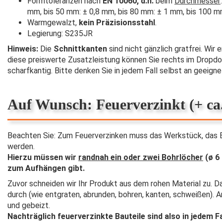
Formtoleranzen nach
EN 10060, d.h.
beim
Durchmesser
mm, bis 50 mm: ± 0,8 mm, bis 80 mm: ± 1 mm, bis 100 
Warmgewalzt,
kein Präzisionsstahl
.
Legierung: S235JR
Hinweis:
Die
Schnittkanten
sind nicht gänzlich gratfrei. Wir
diese preiswerte Zusatzleistung können Sie rechts im Dropd
scharfkantig. Bitte denken Sie in jedem Fall selbst an geeig
Auf Wunsch: Feuerverzinkt (+ ca.
Beachten Sie: Zum Feuerverzinken muss das Werkstück, das B
werden.
Hierzu müssen wir
randnah ein oder zwei Bohrlöcher
(ø 6
zum Aufhängen gibt.
Zuvor schneiden wir Ihr Produkt aus dem rohen Material zu. 
durch (wie entgraten, abrunden, bohren, kanten, schweißen).
und gebeizt.
Nachträglich feuerverzinkte Bauteile sind also in jedem 