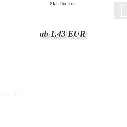
Stahl Rundrohr
ab 1,43 EUR
ies.de:
n
wicht und Packmaß.