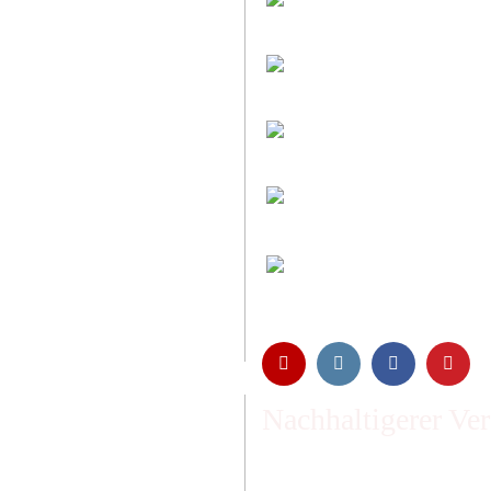
Individuelle Zuschni
Sie bestimmen alle 
Preis-Leistung: Top
Beste Qualität & best
Kauf ohne Risiko
14 Tage Widerrufsrech
Entspannt & sicher 
Schutz Ihrer Daten d
Öffnungszeiten und
Montag bis Freitag 6:
Abholung nur nach Ve
Nachhaltigerer Ve