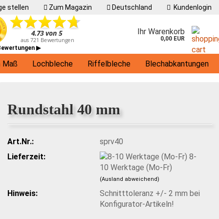
e stellen
Zum Magazin
Deutschland
Kundenlogin
Ihr Warenkorb
0,00 EUR
 Bewertungen ▶
h Maß
Lochbleche
Riffelbleche
Blechabkantungen
Living
Rundstahl 40 mm
Art.Nr.:
sprv40
Lieferzeit:
8-
10 Werktage (Mo-Fr)
(Ausland abweichend)
Hinweis:
Schnitttoleranz +/- 2 mm bei
Konfigurator-Artikeln!