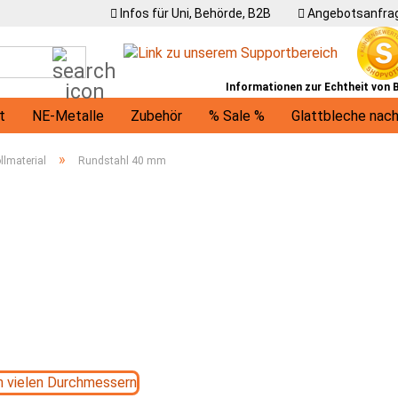
Infos für Uni, Behörde, B2B
Angebotsanfrag
Suche...
Informationen zur Echtheit von
t
NE-Metalle
Zubehör
% Sale %
Glattbleche nac
U-Profile
Winkel
Träger
Ronden / runde Bleche
»
llmaterial
Rundstahl 40 mm