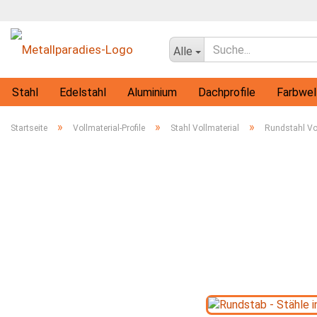
Alle
Stahl
Edelstahl
Aluminium
Dachprofile
Farbwel
Flachprofile
Rohre
Vollmaterial-Profile
T-Profile
»
»
»
Startseite
Vollmaterial-Profile
Stahl Vollmaterial
Rundstahl Vo