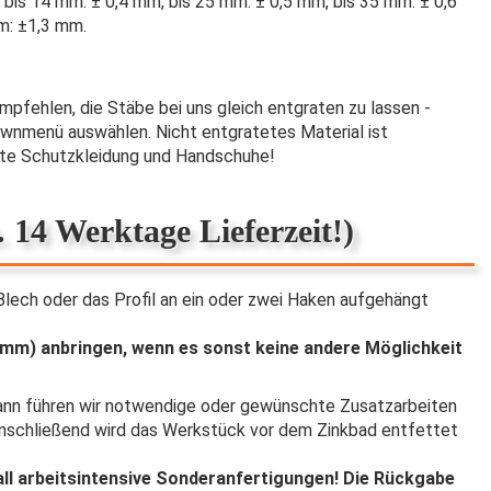
: bis 14 mm: ± 0,4 mm, bis 25 mm: ± 0,5 mm, bis 35 mm: ± 0,6
mm: ±1,3 mm.
 empfehlen, die Stäbe bei uns gleich entgraten zu lassen -
ownmenü auswählen. Nicht entgratetes Material ist
nete Schutzkleidung und Handschuhe!
 14 Werktage Lieferzeit!)
lech oder das Profil an ein oder zwei Haken aufgehängt
 mm) anbringen, wenn es sonst keine andere Möglichkeit
Dann führen wir notwendige oder gewünschte Zusatzarbeiten
 Anschließend wird das Werkstück vor dem Zinkbad entfettet
Fall arbeitsintensive Sonderanfertigungen! Die Rückgabe