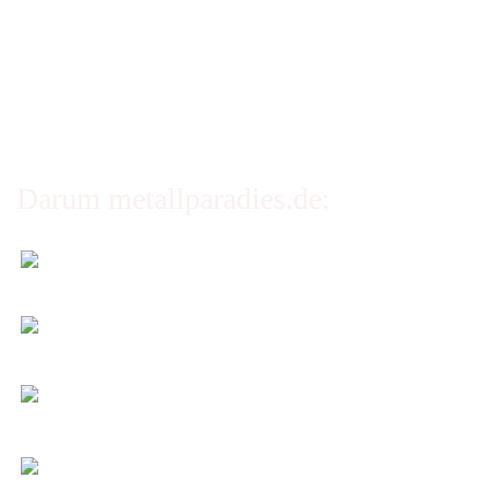
Erklärung zur Barrierefreiheit
Privatsphäre und Datenschutz
Cookie Einstellungen
Darum metallparadies.de:
Faire Versandkosten
Transparent nach Gewicht und Packmaß.
Individuelle Zuschnitte
Sie bestimmen alle Größen und Maße!
Preis-Leistung: Top!
Beste Qualität & bester Service - egal wie viel Sie
kaufen!
Kauf ohne Risiko
14 Tage Widerrufsrecht (nicht bei Artikeln auf