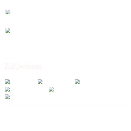
Maß)
Entspannt & sicher einkaufen
Schutz Ihrer Daten durch SSL-Verschlüsselung
Öffnungszeiten und Beratung:
Montag bis Freitag 6:00 - 14:30 Uhr
Abholung nur nach Vereinbarung!
Zahlweisen
Wir versenden mit: