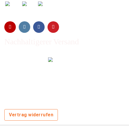
Nachhaltigerer Versand
Emissionen vom Transport werden durch Waldschutz- und
Aufforstungsprogramme ausgeglichen und wir nutzen so
oft wie möglich wiederverwertete Kartons.
Sie zahlen trotzdem nichts extra!
Vertrag widerrufen